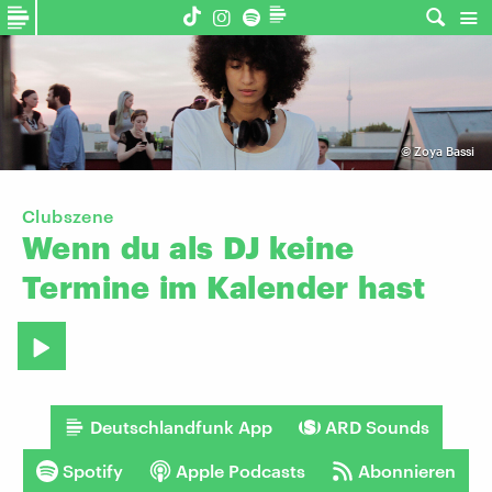
©
Zoya Bassi
Clubszene
Wenn
du
als
DJ
keine
Termine
im
Kalender
hast
Deutschlandfunk App
ARD Sounds
Spotify
Apple Podcasts
Abonnieren