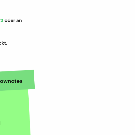
52
oder an
ckt,
ownotes
n