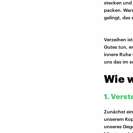
stecken und 
packen. Waru
gelingt, das 
Verzeihen is
Gutes tun, e
innere Ruhe 
uns das im s
Wie w
1. Vers
Zunächst einm
unserem Kopf
unseres Gege