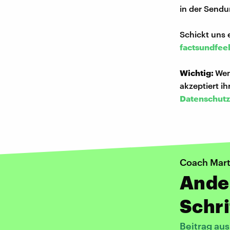
in der Sendu
Schickt uns 
factsundfee
Wichtig:
Wen
akzeptiert i
Datenschutz
Coach Mart
Ande
Schri
Beitrag au