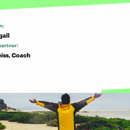
n:
gall
artner:
iss, Coach