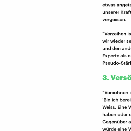
etwas angeta
unserer Kraf
vergessen.
"Verzeihen is
wir wieder 
und den ande
Experte als 
Pseudo-Stärk
3. Vers
"Versöhnen i
'Bin ich ber
Weiss. Eine 
haben oder e
Gegenüber ab
würde eine V