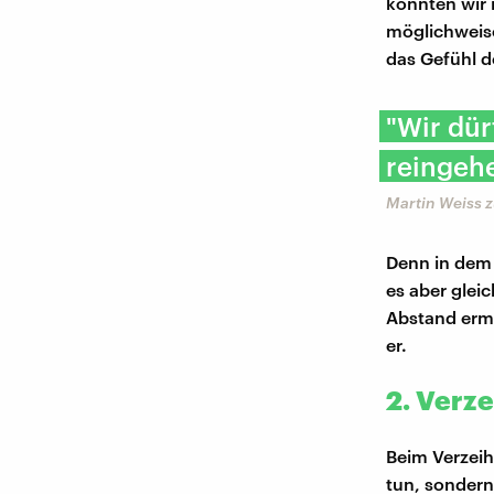
könnten wir 
möglichweise
das Gefühl d
"Wir dür
reingehe
Martin Weiss 
Denn in dem
es aber glei
Abstand ermö
er.
2. Verz
Beim Verzeih
tun, sondern