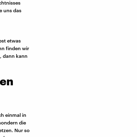
chtnisses
e uns das
bst etwas
nn finden wir
n, dann kann
hen
ch einmal in
sondern die
etzen. Nur so