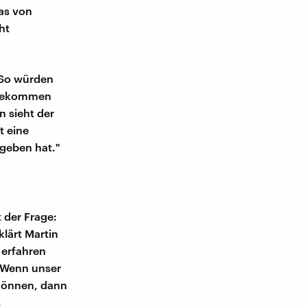
as von
ht
. So würden
ckbekommen
n sieht der
t eine
geben hat."
 der Frage:
klärt Martin
 erfahren
 Wenn unser
 können, dann
.