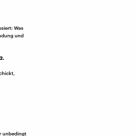
siert: Was
endung und
2.
chickt,
ir unbedingt