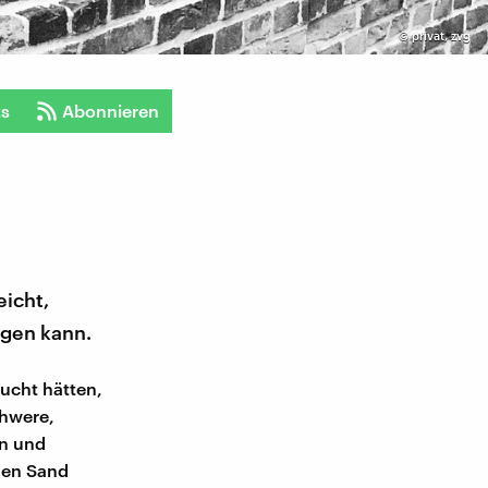
©
privat, zvg
ts
Abonnieren
eicht,
ngen kann.
aucht hätten,
chwere,
en und
 den Sand