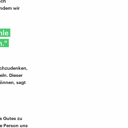
sch
indem wir
hle
n."
achzudenken,
eln. Dieser
können, sagt
s Gutes zu
re Person uns