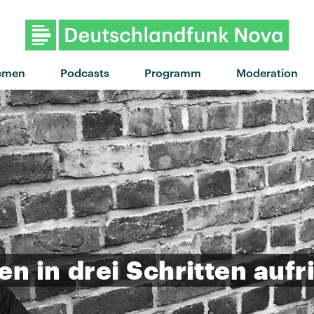
emen
Podcasts
Programm
Moderation
en
in
drei
Schritten
aufr