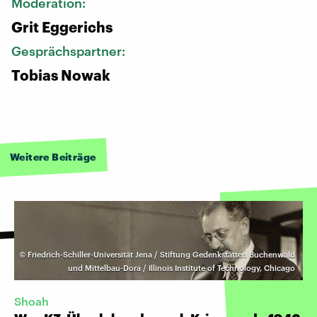
Moderation:
Grit Eggerichs
Gesprächspartner:
Tobias Nowak
Weitere Beiträge
©
Friedrich-Schiller-Universität Jena / Stiftung Gedenkstätten Buchenwald
und Mittelbau-Dora / Illinois Institute of Technology, Chicago
Shoah