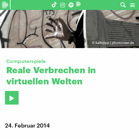
©
kallejipp | photocase.de
Computerspiele
Reale
Verbrechen
in
virtuellen
Welten
24. Februar 2014