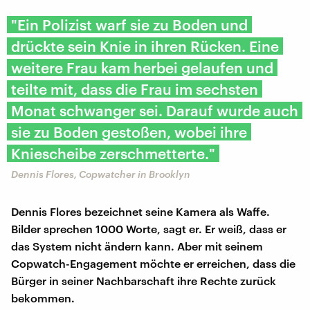
"Ein Polizist warf sie zu Boden und
drückte sein Knie in ihren Rücken. Eine
weitere Frau kam herbei gelaufen und
teilte mit, dass die Frau im sechsten
Monat schwanger sei. Darauf wurde auch
sie zu Boden gestoßen, wobei ihre
Kniescheibe zerschmetterte."
Dennis Flores, Copwatcher in Brooklyn
Dennis Flores bezeichnet seine Kamera als Waffe.
Bilder sprechen 1000 Worte, sagt er. Er weiß, dass er
das System nicht ändern kann. Aber mit seinem
Copwatch-Engagement möchte er erreichen, dass die
Bürger in seiner Nachbarschaft ihre Rechte zurück
bekommen.