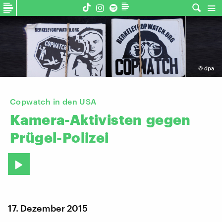
©
dpa
Copwatch in den USA
Kamera-Aktivisten
gegen
Prügel-Polizei
17. Dezember 2015