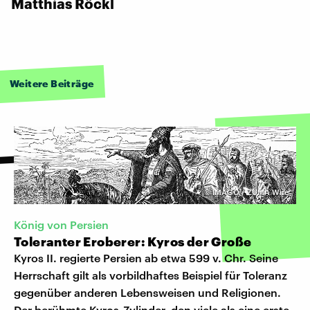
Matthias Röckl
Weitere Beiträge
©
IMAGO / ZUMA Wire
König von Persien
Toleranter Eroberer: Kyros der Große
Kyros II. regierte Persien ab etwa 599 v. Chr. Seine
Herrschaft gilt als vorbildhaftes Beispiel für Toleranz
gegenüber anderen Lebensweisen und Religionen.
Der berühmte Kyros-Zylinder, den viele als eine erste