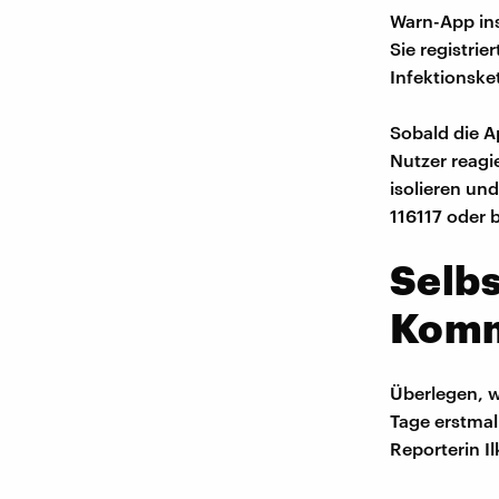
Warn-App ins
Sie registrie
Infektionske
Sobald die A
Nutzer reagi
isolieren und
116117 oder 
Selbs
Komm
Überlegen, w
Tage erstmal
Reporterin I