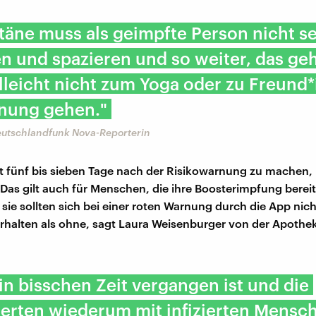
äne muss als geimpfte Person nicht se
n und spazieren und so weiter, das ge
lleicht nicht zum Yoga oder zu Freund*
nung gehen."
Deutschlandfunk Nova-Reporterin
st fünf bis sieben Tage nach der Risikowarnung zu machen, i
. Das gilt auch für Menschen, die ihre Boosterimpfung bereit
sie sollten sich bei einer roten Warnung durch die App nic
erhalten als ohne, sagt Laura Weisenburger von der Apothe
n bisschen Zeit vergangen ist und die
erten wiederum mit infizierten Mensch