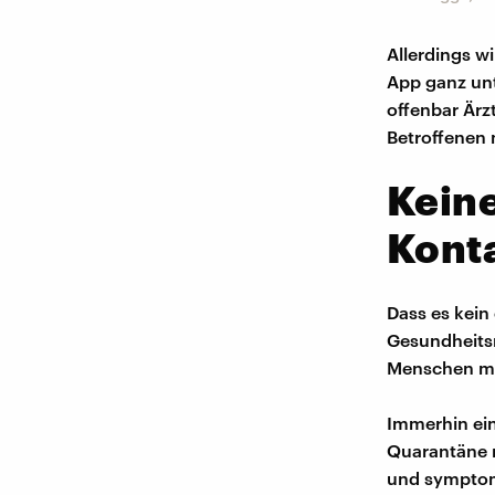
Allerdings w
App ganz unt
offenbar Är
Betroffenen
Keine
Konta
Dass es kein 
Gesundheits
Menschen mi
Immerhin eins
Quarantäne m
und symptom