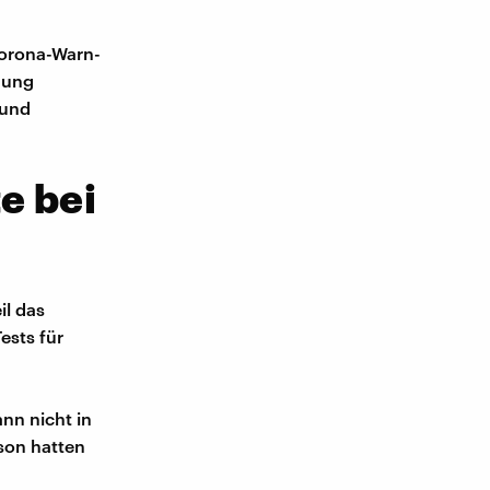
Corona-Warn-
dung
 und
e bei
il das
ests für
ann nicht in
son hatten