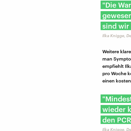
"Die War
gewesen.
sind wir
Ilka Knigge, 
Weitere klar
man Symptome
empfiehlt Il
pro Woche ko
einen kosten
"Mindest
wieder k
den PCR-
Ilka Knigge, 