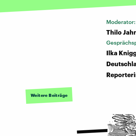
Moderator
Thilo Jah
Gesprächsp
Ilka Knig
Deutschl
Reporter
Weitere Beiträge