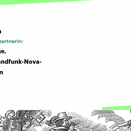
:
n
artnerin:
ge,
andfunk-Nova-
in