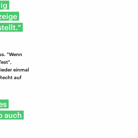
lig
zeige
ellt."
aus. "Wenn
est",
wieder einmal
Recht auf
es
p auch