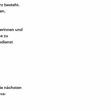
hr besteht.
fen,
zerinnen und
se zu
tsdienst
ie nächsten
ova-