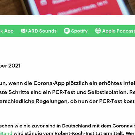
nk App
ARD Sounds
Spotify
Apple Podcas
ber 2021
tun, wenn die Corona-App plötzlich ein erhöhtes Infe
ste Schritte sind ein PCR-Test und Selbstisolation. R
erschiedliche Regelungen, ob nun der PCR-Test kost
schen wie nie zuvor sind in Deutschland mit dem Coronaviru
Stand
wird ständig vom Robert-Koch-Institut ermittelt. Wer