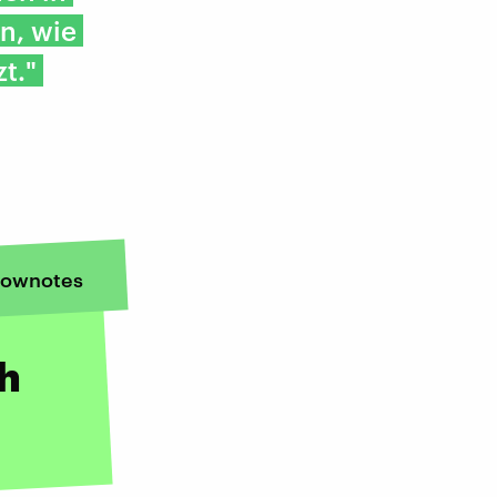
n, wie
t."
ownotes
ch