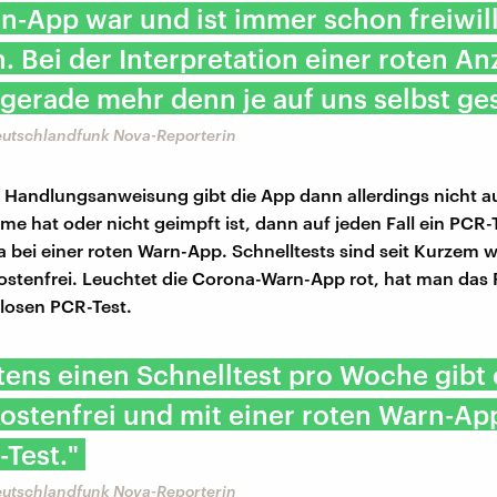
n-App war und ist immer schon freiwil
 Bei der Interpretation einer roten An
 gerade mehr denn je auf uns selbst gest
Deutschlandfunk Nova-Reporterin
e Handlungsanweisung gibt die App dann allerdings nicht 
 hat oder nicht geimpft ist, dann auf jeden Fall ein PCR-T
ka bei einer roten Warn-App. Schnelltests sind seit Kurzem 
stenfrei. Leuchtet die Corona-Warn-App rot, hat man das 
losen PCR-Test.
ens einen Schnelltest pro Woche gibt 
ostenfrei und mit einer roten Warn-Ap
Test."
Deutschlandfunk Nova-Reporterin