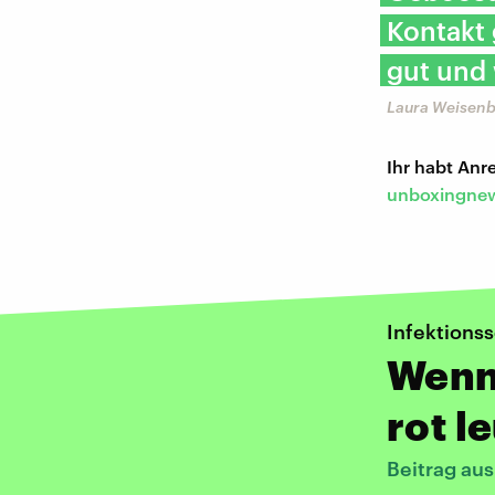
Kontakt 
gut und 
Laura Weisen
Ihr habt An
unboxingnew
Infektions
Wenn 
rot l
Beitrag au