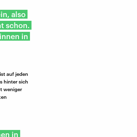
in, also
ht schon.
innen in
st auf jeden
s hinter sich
ht weniger
ken
en in