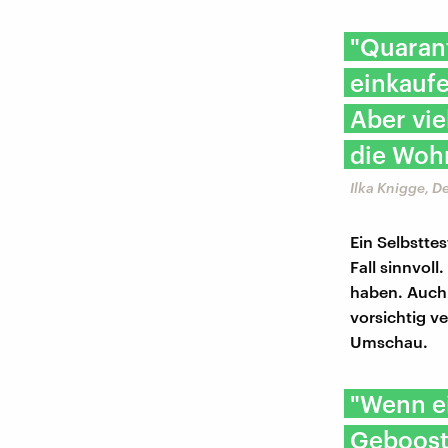
"Quarant
einkaufe
Aber vie
die Woh
Ilka Knigge, 
Ein Selbstte
Fall sinnvoll
haben. Auch 
vorsichtig v
Umschau.
"Wenn ei
Geboost