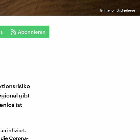
©
Imago | Bildgehege
ts
Abonnieren
ktionsrisiko
egional gibt
enlos ist
s infiziert.
 die Corona-