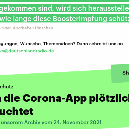
gekommen sind, wird sich herausstelle
wie lange diese Boosterimpfung schütz
burger, Apotheken Umschau
regungen, Wünsche, Themenideen? Dann schreibt uns an
s@deutschlandradio.de
Sh
schutz
die Corona-App plötzli
euchtet
s unserem Archiv vom 24. November 2021