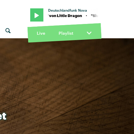
Deutschlandfunk Nova
gs Of Love" von Little Dragon · "Slugs Of Love" von Little Dragon
Live
Playlist
et