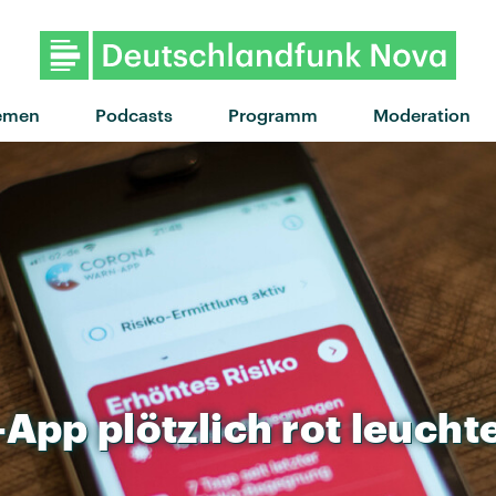
"Slugs Of Love" von Little Dragon · "Slu
emen
Podcasts
Programm
Moderation
-App
plötzlich
rot
leucht