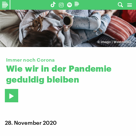
©
imago | Westend61
Immer noch Corona
Wie
wir
in
der
Pandemie
geduldig
bleiben
28. November 2020