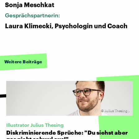
Sonja Meschkat
Gesprächspartnerin:
Laura Klimecki, Psychologin und Coach
Weitere Beiträge
©
Julius Thesing
,
Illustrator Julius Thesing
Diskriminierende Sprüche: "Du siehst aber
gar nicht schwul aus!"