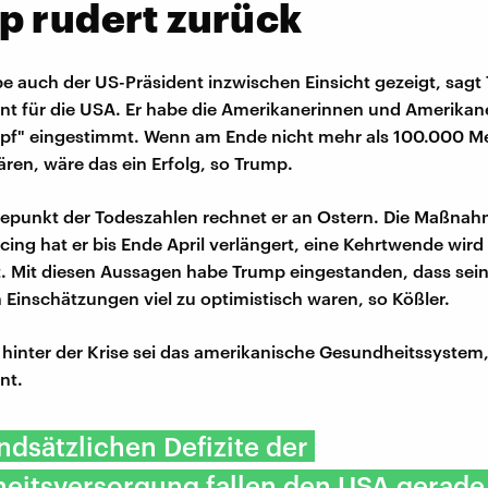
p rudert zurück
e auch der US-Präsident inzwischen Einsicht gezeigt, sagt T
t für die USA. Er habe die Amerikanerinnen und Amerikane
pf" eingestimmt. Wenn am Ende nicht mehr als 100.000 
ren, wäre das ein Erfolg, so Trump.
epunkt der Todeszahlen rechnet er an Ostern. Die Maßna
ncing hat er bis Ende April verlängert, eine Kehrtwende wird
t. Mit diesen Aussagen habe Trump eingestanden, dass sei
 Einschätzungen viel zu optimistisch waren, so Kößler.
hinter der Krise sei das amerikanische Gesundheitssystem,
nt.
ndsätzlichen Defizite der
eitsversorgung fallen den USA gerade 