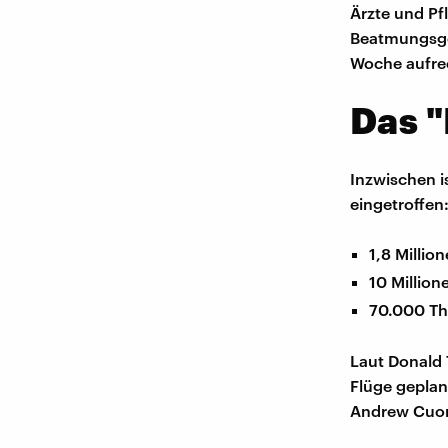
Ärzte und Pf
Beatmungsger
Woche aufre
Das "
Inzwischen i
eingetroffen
1,8 Milli
10 Millio
70.000 T
Laut Donald 
Flüge geplan
Andrew Cuom