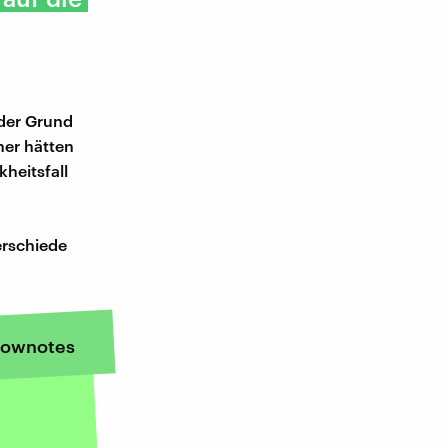
der Grund
ner hätten
heitsfall
erschiede
ownotes