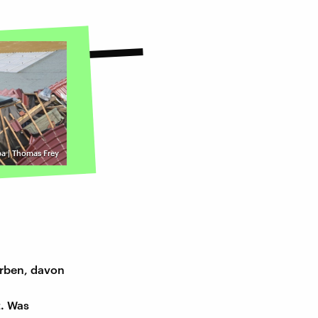
pa | Thomas Frey
orben, davon
t. Was