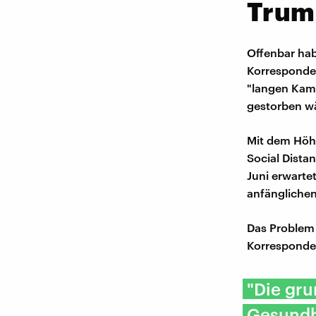
Trum
Offenbar hab
Korresponden
"langen Kam
gestorben wä
Mit dem Höh
Social Dista
Juni erwarte
anfänglichen
Das Problem 
Korresponde
"Die gru
Gesundh