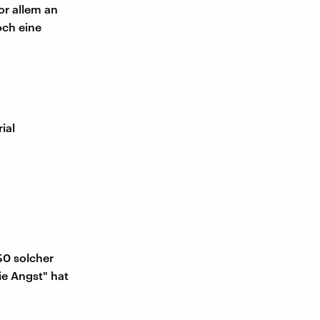
or allem an
och eine
ial
50 solcher
ie Angst" hat