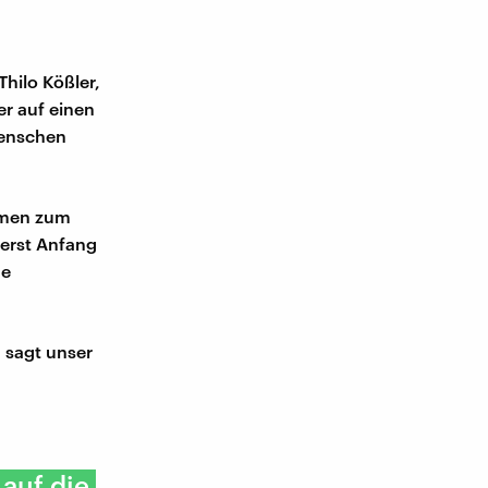
hilo Kößler,
r auf einen
Menschen
hmen zum
 erst Anfang
ne
 sagt unser
auf die