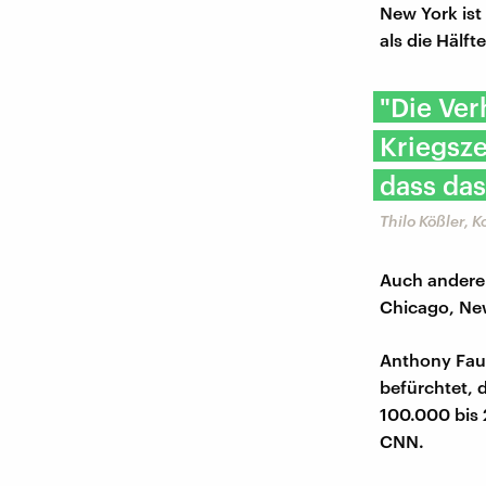
New York ist
als die Hälft
"Die Ver
Kriegsze
dass das
Thilo Kößler, 
Auch andere 
Chicago, Ne
Anthony Fauc
befürchtet, d
100.000 bis 
CNN.