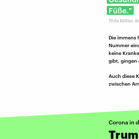
Füße."
Thilo Kößler, 
Die immens 
Nummer eins 
keine Kranke
gibt, gingen 
Auch diese K
zwischen Arm
Corona in 
Trum