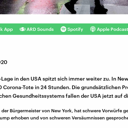
nk App
ARD Sounds
Spotify
Apple Podcas
020
Lage in den USA spitzt sich immer weiter zu. In Ne
0 Corona-Tote in 24 Stunden. Die grundsätzlichen P
chen Gesundheitssystems fallen der USA jetzt auf d
io, der Bürgermeister von New York, hat schwere Vorwürfe g
rump erhoben und von schweren Versäumnissen gesproch