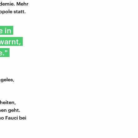
idemie. Mehr
opole statt.
e in
warnt,
e."
ngeles,
heiten,
nen geht.
o Fauci bei