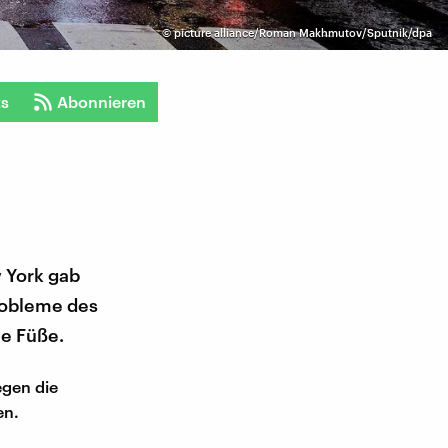
©
picture alliance/Roman Makhmutov/Sputnik/dpa
ts
Abonnieren
w York gab
robleme des
ie Füße.
egen die
en.