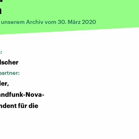
n
s unserem Archiv vom 30. März 2020
n:
lscher
artner:
er,
andfunk-Nova-
dent für die