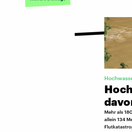
Hochwasse
Hoch
davo
Mehr als 18
allein 134 M
Flutkatastr