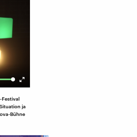
Enter
fullscreen
-Festival
ituation ja
-Nova-Bühne