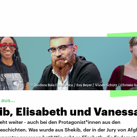
©
Teodora Bala Ciolanescu / Eva Beyer / Vivien Schütz / Chrissie Sa
aus...
ib, Elisabeth und Vaness
eht weiter - auch bei den Protagonist*innen aus den
eschichten. Was wurde aus Shekib, der in der Jury von Afg