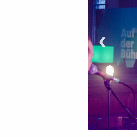
‹
©
Thomas Kujawinski | Deutschlandfunk Nova