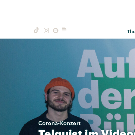
Th
Corona-Konzert
Telquist
im
Video