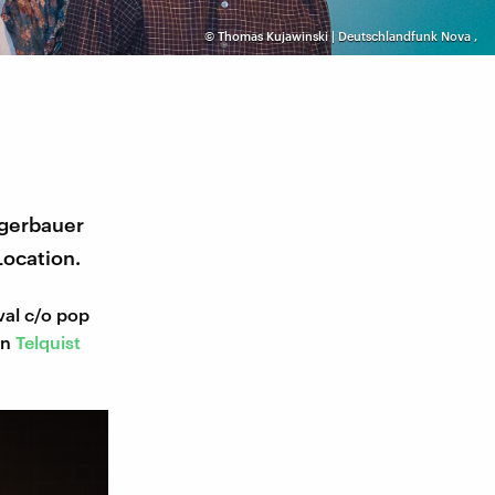
©
Thomas Kujawinski | Deutschlandfunk Nova
,
ggerbauer
Location.
val c/o pop
on
Telquist