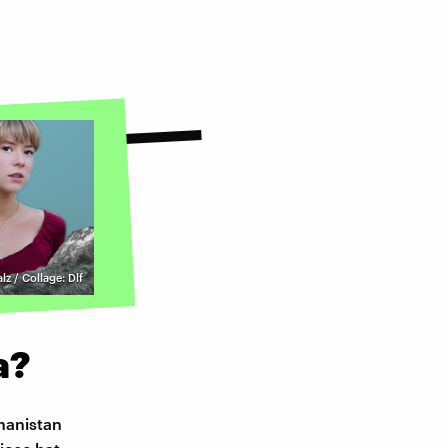
lz / Collage: Dlf
a?
hanistan