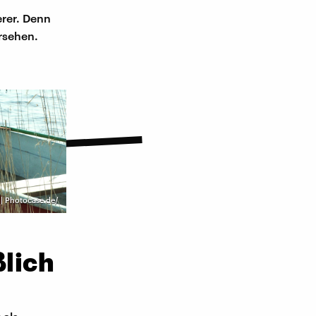
erer. Denn
ersehen.
 | Photocase.de/
ßlich