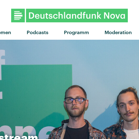
"ciao bb" von anaïs · "ciao bb" von
emen
Podcasts
Programm
Moderation
stream