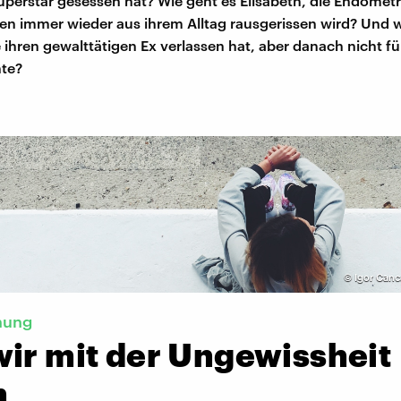
perstar gesessen hat? Wie geht es Elisabeth, die Endometr
n immer wieder aus ihrem Alltag rausgerissen wird? Und
 ihren gewalttätigen Ex verlassen hat, aber danach nicht für
te?
©
Igor Canc
hung
wir mit der Ungewissheit
n