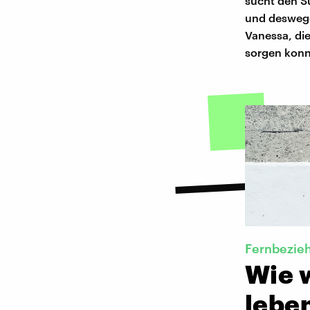
sucht den Su
und deswege
Vanessa, die
sorgen konn
Fernbezie
Wie 
lebe