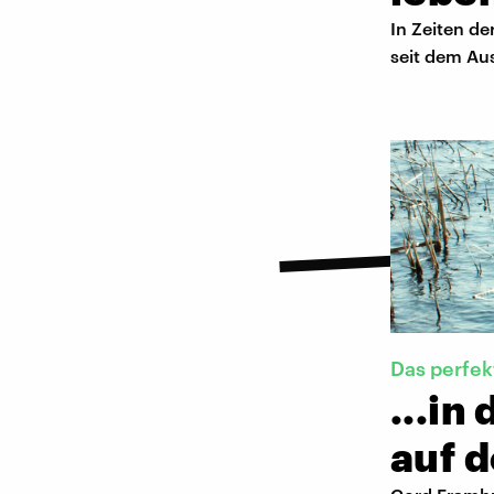
In Zeiten d
seit dem Aus
Das perfek
...in
auf d