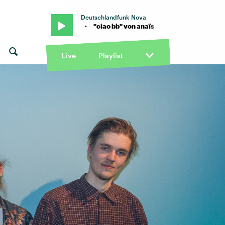
Deutschlandfunk Nova
 anaïs · "ciao bb" von anaïs
Live
Playlist