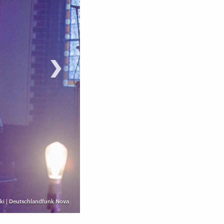
›
ki | Deutschlandfunk Nova