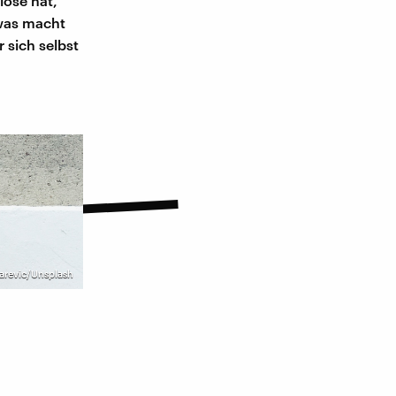
iose hat,
 was macht
 sich selbst
arevic/Unsplash