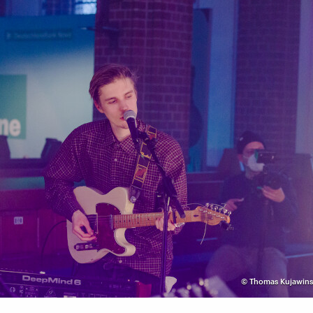
©
Thomas Kujawins