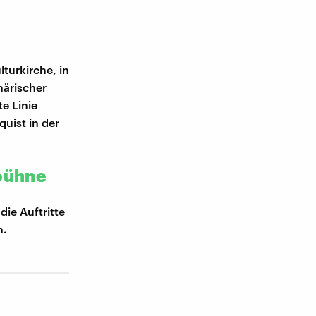
lturkirche, in
härischer
e Linie
quist in der
lbühne
die Auftritte
n.