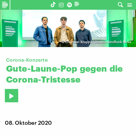
©
Christian Kruppa | Deutschlandfunk Nova
Corona-Konzerte
Gute-Laune-Pop
gegen
die
Corona-Tristesse
08. Oktober 2020