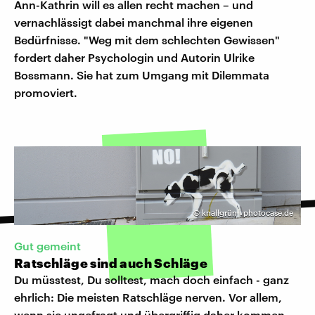
Ann-Kathrin will es allen recht machen – und
vernachlässigt dabei manchmal ihre eigenen
Bedürfnisse. "Weg mit dem schlechten Gewissen"
fordert daher Psychologin und Autorin Ulrike
Bossmann. Sie hat zum Umgang mit Dilemmata
promoviert.
©
knallgrün | photocase.de
Gut gemeint
Ratschläge sind auch Schläge
Du müsstest, Du solltest, mach doch einfach - ganz
ehrlich: Die meisten Ratschläge nerven. Vor allem,
wenn sie ungefragt und übergriffig daher kommen.