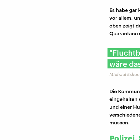
Es habe gar 
vor allem, um
oben zeigt d
Quarantäne 
"Flucht
wäre das
Michael Esken,
Die Kommune
eingehalten 
und einer Hu
verschiedene
müssen.
Polizei