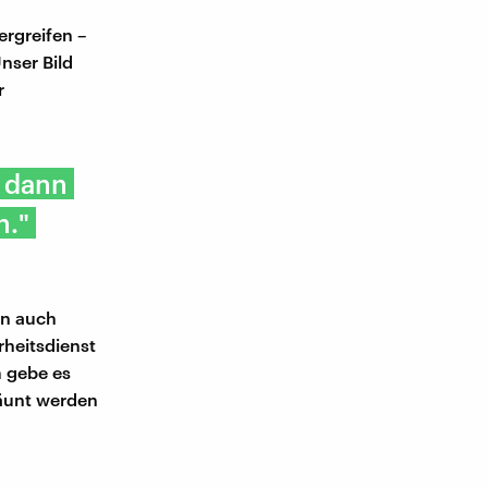
ergreifen –
nser Bild
r
 dann
n."
en auch
heitsdienst
m gebe es
zäunt werden