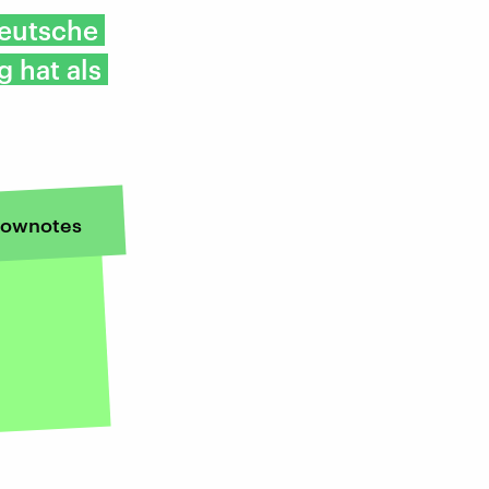
Deutsche
 hat als
ownotes