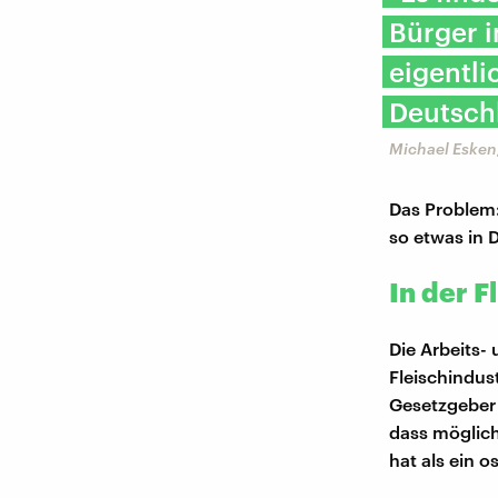
Bürger i
eigentli
Deutschl
Michael Esken,
Das Problem:
so etwas in 
In der 
Die Arbeits-
Fleischindus
Gesetzgeber 
dass möglic
hat als ein 