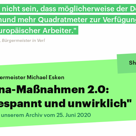
 nicht sein, dass möglicherweise der 
hund mehr Quadratmeter zur Verfügung
uropäischer Arbeiter."
 Bürgermeister in Verl
Sh
germeister Michael Esken
na-Maßnahmen 2.0:
espannt und unwirklich"
s unserem Archiv vom 25. Juni 2020