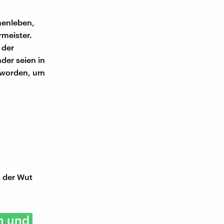
menleben,
rmeister.
 der
der seien in
t worden, um
s der Wut
n und