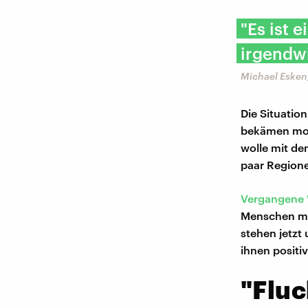
"Es ist 
irgendwi
Michael Esken,
Die Situatio
bekämen mome
wolle mit de
paar Regione
Vergangene 
Menschen mi
stehen jetzt
ihnen positi
"Fluc