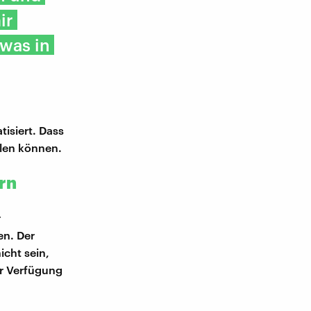
ir
 was in
isiert. Dass
llen können.
rn
r
en. Der
icht sein,
r Verfügung