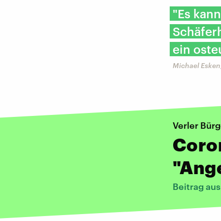
"Es kann
Schäfer
ein oste
Michael Esken,
Verler Bür
Coro
"Ang
Beitrag au