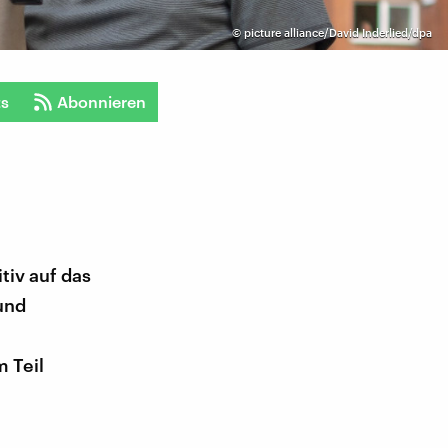
©
picture alliance/David Inderlied/dpa
ts
Abonnieren
tiv auf das
und
 Teil