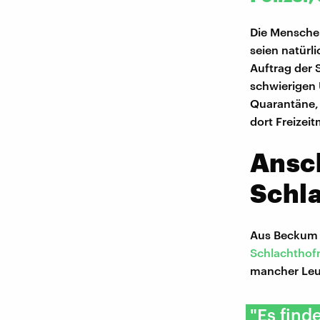
Die Mensche
seien natürli
Auftrag der 
schwierigen 
Quarantäne, 
dort Freizei
Ansch
Schl
Aus Beckum 
Schlachthof
mancher Leut
"Es find