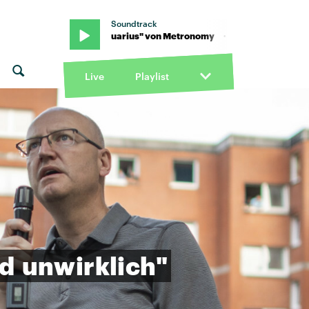
Soundtrack
y · "I'm Aquarius" von Metronomy · "I'm Aquarius" von Metronom
Live
Playlist
d
unwirklich"