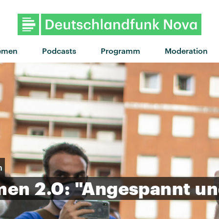
"I'm Aquarius" von Metronom
emen
Podcasts
Programm
Moderation
n
men
2.0:
"Angespannt
un