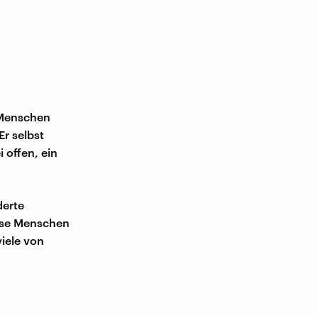
e Menschen
r selbst
 offen, ein
derte
ese Menschen
viele von