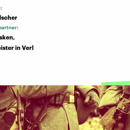
n:
lscher
artner:
sken,
ster in Verl