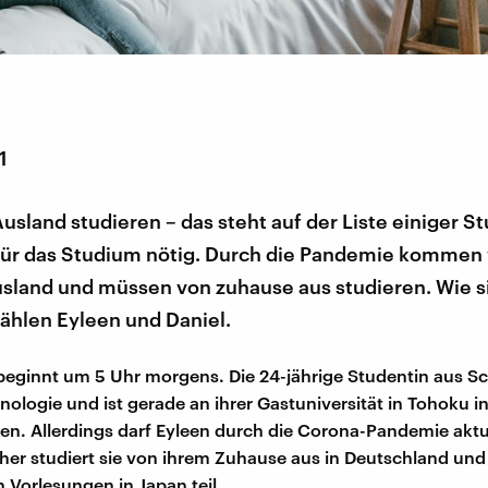
1
usland studieren – das steht auf der Liste einiger 
 für das Studium nötig. Durch die Pandemie kommen 
usland und müssen von zuhause aus studieren. Wie s
zählen Eyleen und Daniel.
beginnt um 5 Uhr morgens. Die 24-jährige Studentin aus 
anologie und ist gerade an ihrer Gastuniversität in Tohoku i
en. Allerdings darf Eyleen durch die Corona-Pandemie aktue
aher studiert sie von ihrem Zuhause aus in Deutschland un
n Vorlesungen in Japan teil.