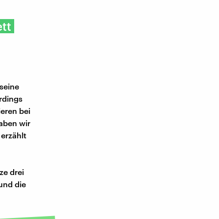
tt
seine
erdings
ieren bei
haben wir
erzählt
ze drei
und die