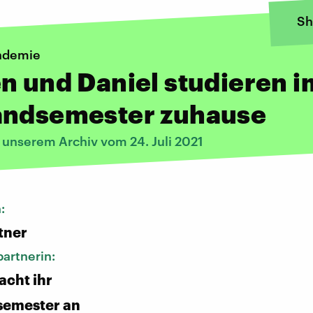
Sh
ndemie
n und Daniel studieren i
andsemester zuhause
 unserem Archiv vom 24. Juli 2021
n:
tner
artnerin:
acht ihr
semester an