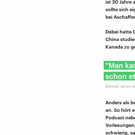
ist 20 Jahre 
sollte sich e
bei Aschaffe
Dabei hatte 
China studie
Kanada zu ge
"Man ka
schon e
Daniel, ist an
Anders als b
an. So hört 
Podcast nebe
Vorlesungen, 
schwierig, sa