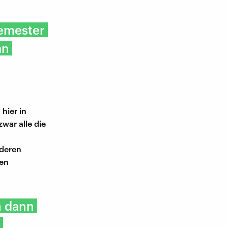
Semester
an
 hier in
war alle die
nderen
den
h dann