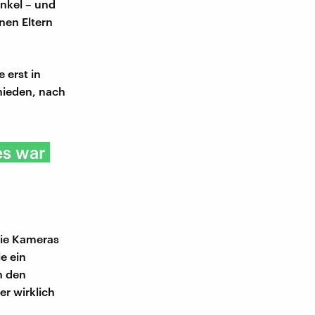
inkel – und
inen Eltern
 erst in
hieden, nach
es war
die Kameras
e ein
n den
er wirklich