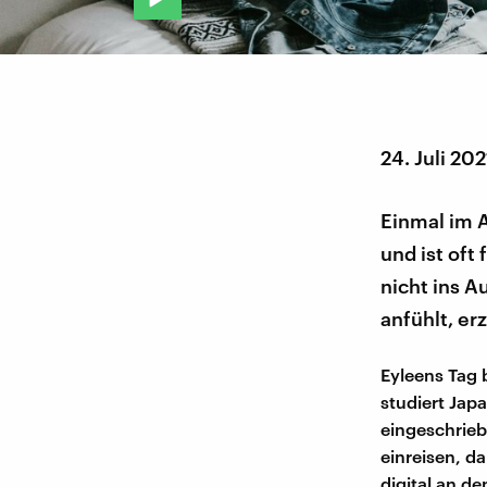
24. Juli 202
Einmal im A
und ist oft
nicht ins A
anfühlt, er
Eyleens Tag 
studiert Jap
eingeschrieb
einreisen, d
digital an de