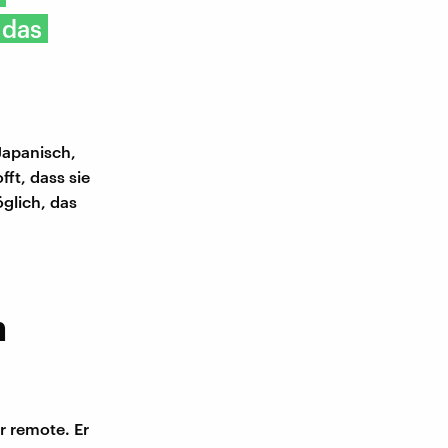
 das
Japanisch,
fft, dass sie
glich, das
n
r remote. Er