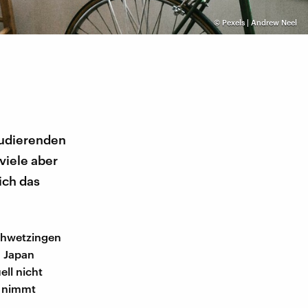
©
Pexels | Andrew Neel
Studierenden
viele aber
ich das
Schwetzingen
n Japan
ll nicht
d nimmt