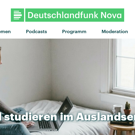
"Gut genug" von Kitschkrieg
emen
Podcasts
Programm
Moderation
l
studieren
im
Auslandse