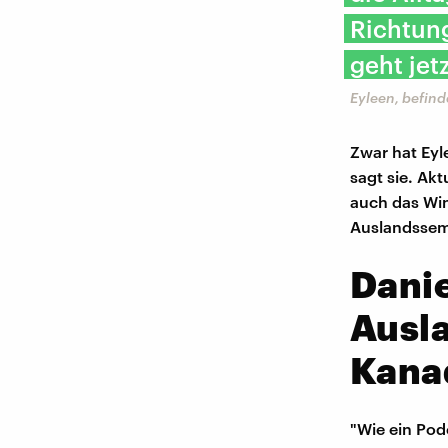
Richtung
geht jet
Eyleen, befind
Zwar hat Eyl
sagt sie. Akt
auch das Win
Auslandsseme
Danie
Ausla
Kana
"Wie ein Pod