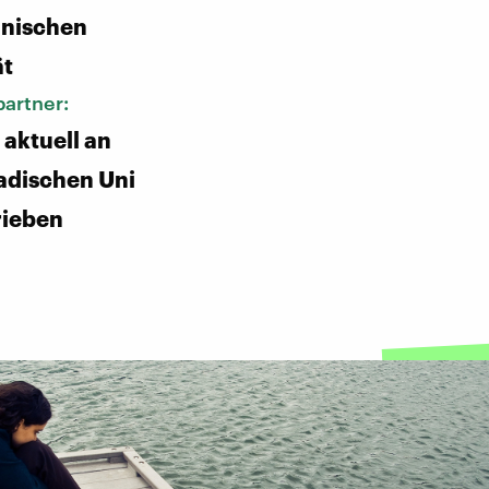
anischen
ät
artner:
t aktuell an
adischen Uni
rieben