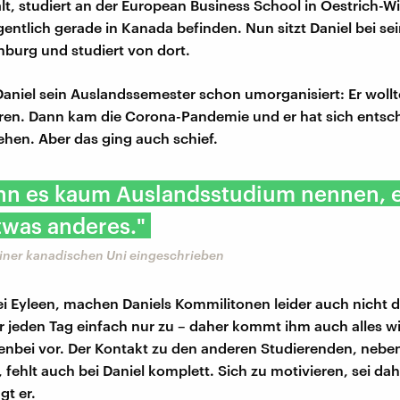
alt, studiert an der European Business School in Oestrich-W
igentlich gerade in Kanada befinden. Nun sitzt Daniel bei se
nburg und studiert von dort.
Daniel sein Auslandssemester schon umorganisiert: Er wollte
ren. Dann kam die Corona-Pandemie und er hat sich entsc
hen. Aber das ging auch schief.
nn es kaum Auslandsstudium nennen, 
twas anderes."
 einer kanadischen Uni eingeschrieben
ei Eyleen, machen Daniels Kommilitonen leider auch nicht 
er jeden Tag einfach nur zu – daher kommt ihm auch alles wi
nbei vor. Der Kontakt zu den anderen Studierenden, nebe
fehlt auch bei Daniel komplett. Sich zu motivieren, sei dah
gt er.