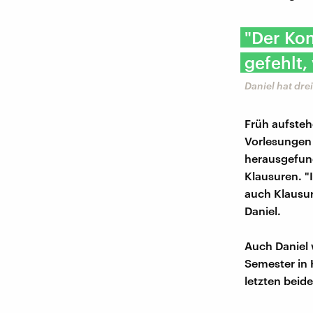
"Der Kon
gefehlt,
Daniel hat dre
Früh aufsteh
Vorlesungen 
herausgefund
Klausuren. "
auch Klausur
Daniel.
Auch Daniel 
Semester in 
letzten beid