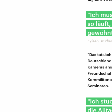
"Ich mu
so läuft
gewöhnt
Eyleen, studie
"Das tatsächl
Deutschland.
Kameras ansc
Freundschaft
Kommilitone
Seminaren.
"Ich stu
die Allt