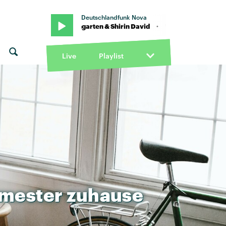
Deutschlandfunk Nova
 feat. Blumengarten & Shirin David · "Gut genug" von Kitschkrieg fea
Live
Playlist
mester
zuhause