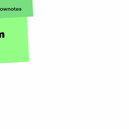
ownotes
m