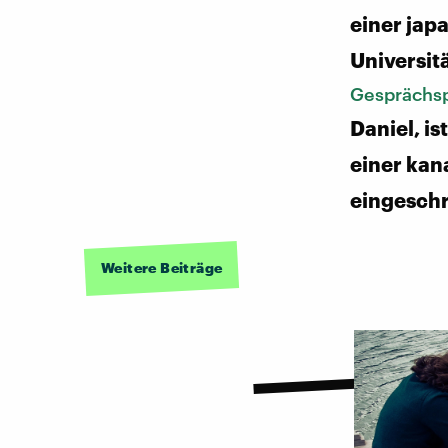
einer jap
Universit
Gesprächsp
Daniel, is
einer kan
eingesch
Weitere Beiträge