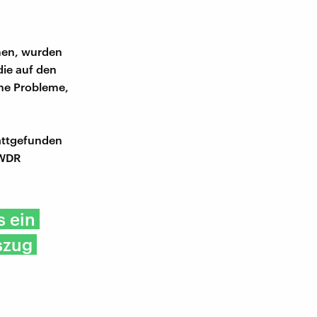
men, wurden
ie auf den
che Probleme,
attgefunden
 WDR
s ein
szug