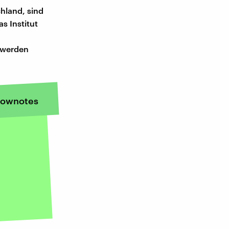
hland, sind
s Institut
r werden
ownotes