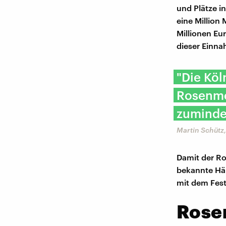
und Plätze i
eine Million
Millionen Eu
dieser Einna
"Die Köl
Rosenmon
zuminde
Martin Schütz
Damit der Ro
bekannte Hän
mit dem Fest
Rose