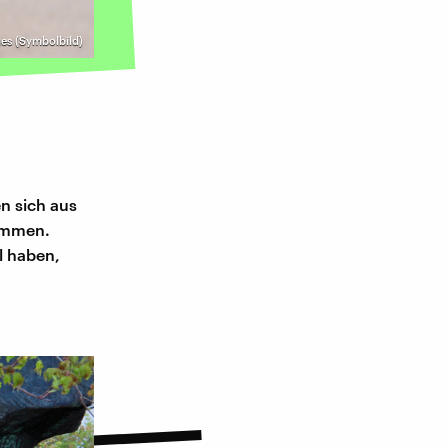
es (Symbolbild)
n sich aus
sammen.
l haben,