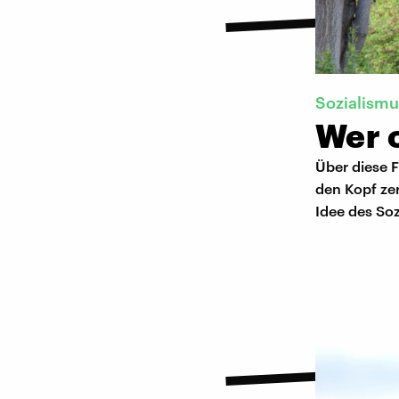
Sozialismu
Wer o
Über diese F
den Kopf ze
Idee des So