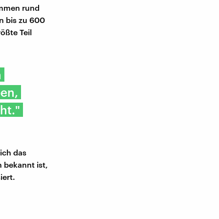
kommen rund
n bis zu 600
ößte Teil
n
ben,
ht."
ich das
 bekannt ist,
ert.