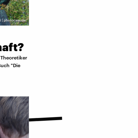
i | photocase.de
haft?
 Theoretiker
Buch "Die