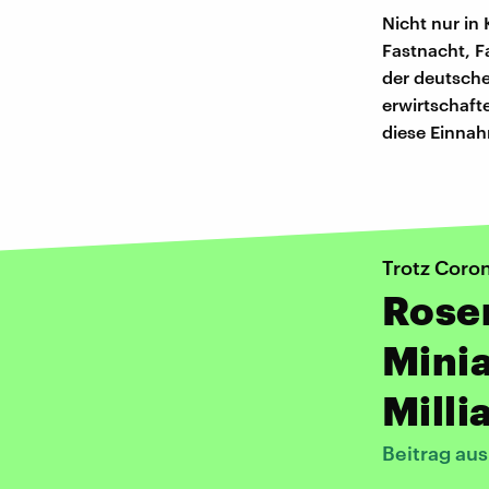
Nicht nur in
Fastnacht, F
der deutsche
erwirtschaft
diese Einna
Trotz Coron
Rose
Minia
Milli
Beitrag au