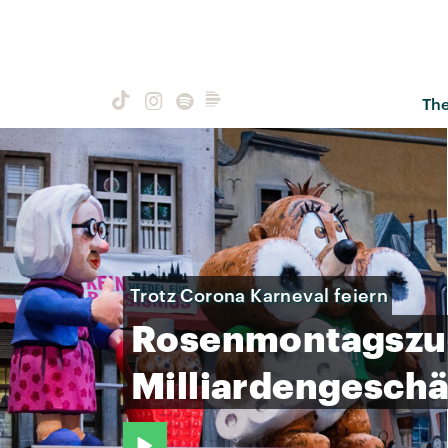
Th
Trotz Corona Karneval feiern
Rosenmontagszu
Milliardengeschä