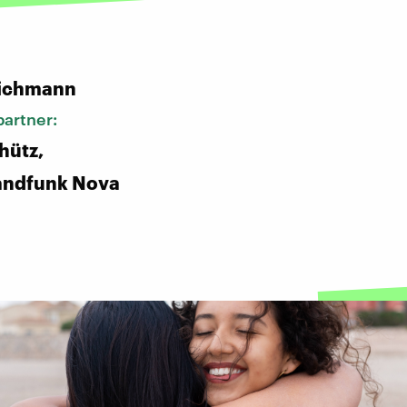
:
ichmann
artner:
hütz,
andfunk Nova