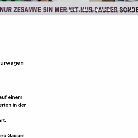
©
picture alliance/dpa | Rolf Vennenbernd
aturwagen
r
auf einem
erten in der
rt.
ere Gassen