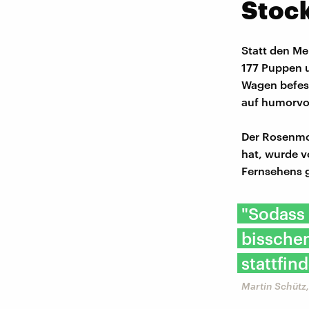
Stoc
Statt den M
177 Puppen u
Wagen befest
auf humorvo
Der Rosenmo
hat, wurde 
Fernsehens g
"Sodass 
bissche
stattfind
Martin Schütz