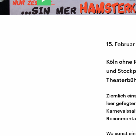
15. Februar
Köln ohne 
und Stockp
Theaterbüh
Ziemlich ei
leer gefegten
Karnevalssa
Rosenmontags
Wo sonst ein