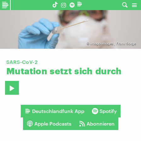
©
imago images | Frank Sorge
SARS-CoV-2
Mutation
setzt
sich
durch
Deutschlandfunk App
Spotify
Apple Podcasts
Abonnieren