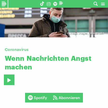
©
imago images / Westend61
Coronavirus
Wenn
Nachrichten
Angst
machen
Spotify
Abonnieren