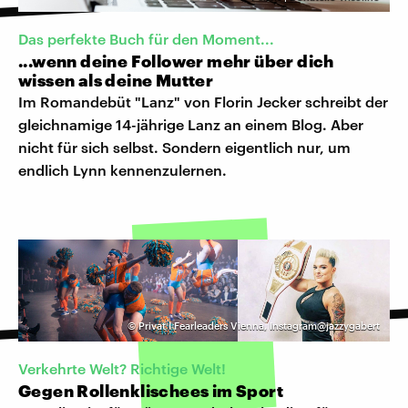
Das perfekte Buch für den Moment...
...wenn deine Follower mehr über dich
wissen als deine Mutter
Im Romandebüt "Lanz" von Florin Jecker schreibt der
gleichnamige 14-jährige Lanz an einem Blog. Aber
nicht für sich selbst. Sondern eigentlich nur, um
endlich Lynn kennenzulernen.
©
Privat I Fearleaders Vienna, Instagram@jazzygabert
Verkehrte Welt? Richtige Welt!
Gegen Rollenklischees im Sport