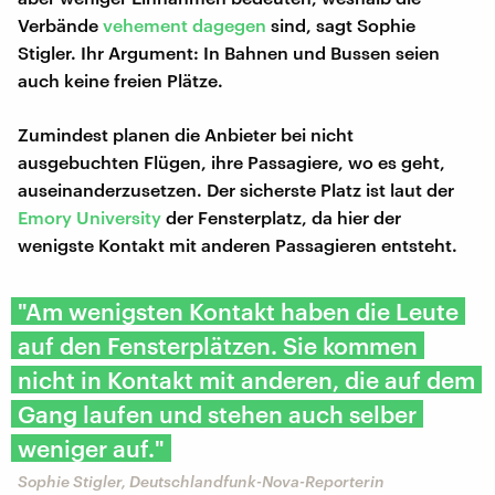
Verbände
vehement dagegen
sind, sagt Sophie
Stigler. Ihr Argument: In Bahnen und Bussen seien
auch keine freien Plätze.
Zumindest planen die Anbieter bei nicht
ausgebuchten Flügen, ihre Passagiere, wo es geht,
auseinanderzusetzen. Der sicherste Platz ist laut der
Emory University
der Fensterplatz, da hier der
wenigste Kontakt mit anderen Passagieren entsteht.
"Am wenigsten Kontakt haben die Leute
auf den Fensterplätzen. Sie kommen
nicht in Kontakt mit anderen, die auf dem
Gang laufen und stehen auch selber
weniger auf."
Sophie Stigler, Deutschlandfunk-Nova-Reporterin