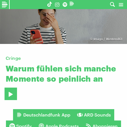
©
Imago / Westend61
Cringe
Warum
fühlen
sich
manche
Momente
so
peinlich
an
Deutschlandfunk App
ARD Sounds
Spotify
Apple Podcasts
Abonnieren