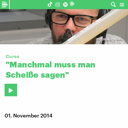
©
DRadio Wissen
Curse
"Manchmal
muss
man
Scheiße
sagen"
01. November 2014