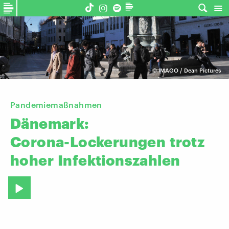
©
IMAGO / Dean Pictures
Pandemiemaßnahmen
Dänemark:
Corona-Lockerungen
trotz
hoher
Infektionszahlen