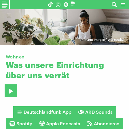
©
imago images / Westend61
Wohnen
Was
unsere
Einrichtung
über
uns
verrät
Deutschlandfunk App
ARD Sounds
Spotify
Apple Podcasts
Abonnieren