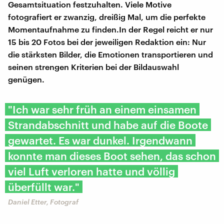
Gesamtsituation festzuhalten. Viele Motive
fotografiert er zwanzig, dreißig Mal, um die perfekte
Momentaufnahme zu finden.In der Regel reicht er nur
15 bis 20 Fotos bei der jeweiligen Redaktion ein: Nur
die stärksten Bilder, die Emotionen transportieren und
seinen strengen Kriterien bei der Bildauswahl
genügen.
"Ich war sehr früh an einem einsamen
Strandabschnitt und habe auf die Boote
gewartet. Es war dunkel. Irgendwann
konnte man dieses Boot sehen, das schon
viel Luft verloren hatte und völlig
überfüllt war."
Daniel Etter, Fotograf