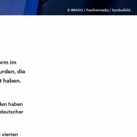
©
IMAGO / Panthermedia / Symbolbild
,
form im
urden, die
t haben.
rden haben
t deutscher
 vierten