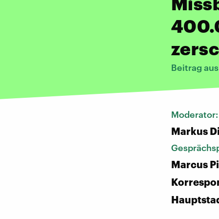
Missb
400.
zers
Beitrag au
Moderator
Markus D
Gesprächsp
Marcus Pi
Korrespo
Hauptsta