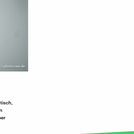
e / photocase.de
tisch,
in
ber