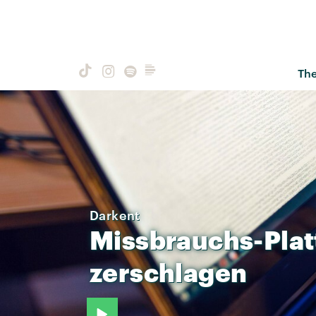
Th
Darkent
Missbrauchs-Plat
zerschlagen