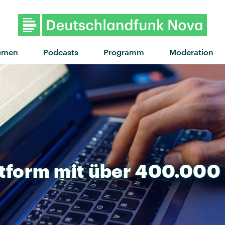
emen
Podcasts
Programm
Moderation
tform
mit
über
400.000