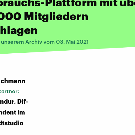
rauchs-Plattform mit üb
000 Mitgliedern
chlagen
s unserem Archiv vom 03. Mai 2021
:
ichmann
artner:
ndur, Dlf-
ndent im
dtstudio