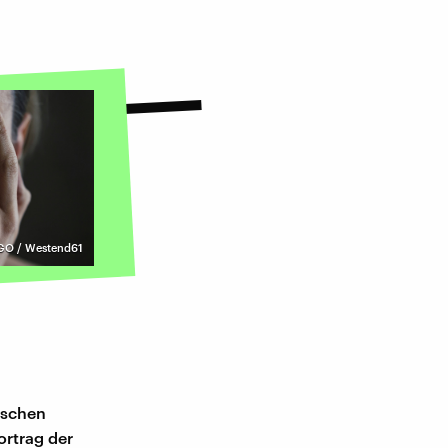
GO / Westend61
hischen
rtrag der