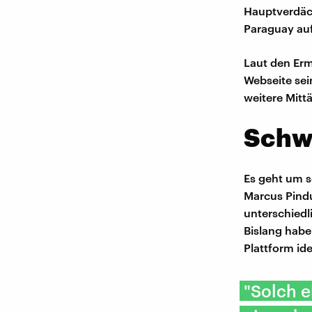
Hauptverdächt
Paraguay auf
Laut den Erm
Webseite sein
weitere Mittä
Schw
Es geht um s
Marcus Pindu
unterschiedl
Bislang habe
Plattform ide
"Solch e