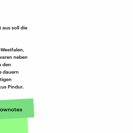
 aus soll die
-Westfalen,
waren neben
n den
e dauern
htigen
kus Pindur.
ownotes