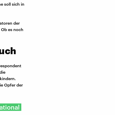
 soll sich in
ratoren der
r. Ob es noch
auch
rrespondent
die
nkindern.
ie Opfer der
ational