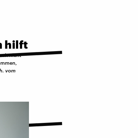
 hilft
noch nicht
 kommen,
h. vom