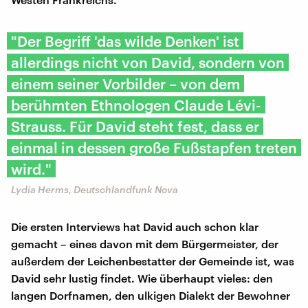
"Der Begriff 'das wilde Denken' ist
allerdings nicht von David, sondern von
einem seiner Vorbilder – von dem
berühmten Ethnologen Claude Lévi-
Strauss. Für David steht fest, dass er
einmal in dessen große Fußstapfen treten
wird."
Lydia Herms, Deutschlandfunk Nova
Die ersten Interviews hat David auch schon klar
gemacht – eines davon mit dem Bürgermeister, der
außerdem der Leichenbestatter der Gemeinde ist, was
David sehr lustig findet. Wie überhaupt vieles: den
langen Dorfnamen, den ulkigen Dialekt der Bewohner