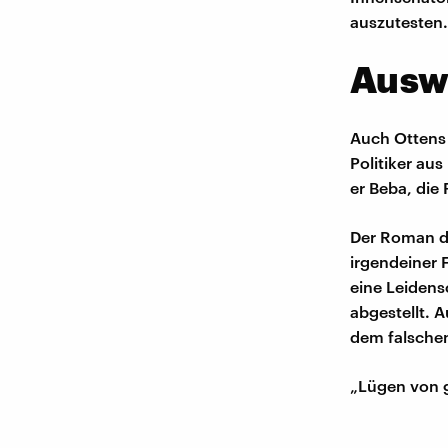
auszutesten.
Ausw
Auch Ottens i
Politiker au
er Beba, die 
Der Roman de
irgendeiner 
eine Leidens
abgestellt. 
dem falsche
„Lügen von g