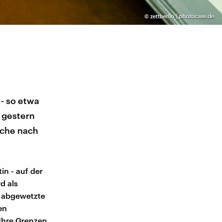
©
zettberlin | photocase.de
 - so etwa
 gestern
uche nach
in - auf der
d als
t abgewetzte
en
 Ihre Grenzen