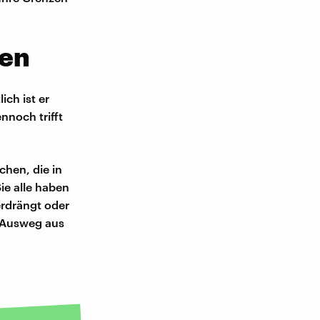
ben
ich ist er
nnoch trifft
hen, die in
ie alle haben
erdrängt oder
n Ausweg aus