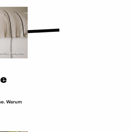
wicz / Unsplash
de
he. Warum