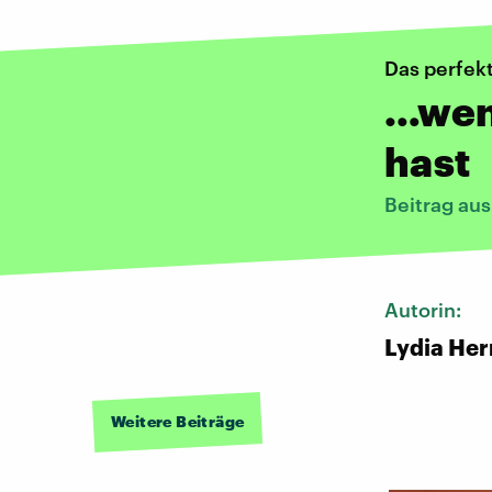
Das perfek
…wenn
hast
Beitrag au
Autorin:
Lydia He
Weitere Beiträge