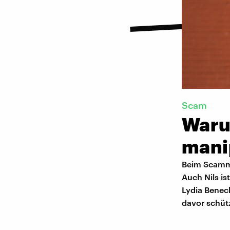
Scam
Waru
mani
Beim Scamm
Auch Nils is
Lydia Benec
davor schüt