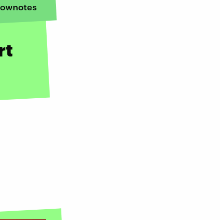
ownotes
rt