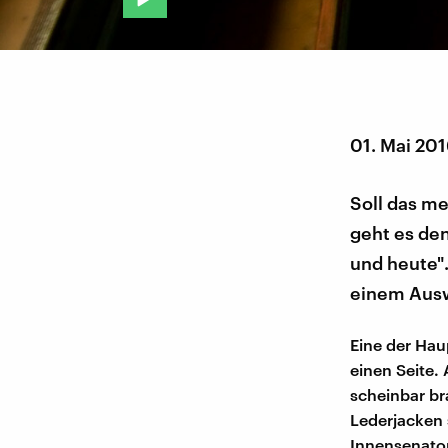
01. Mai 20
Soll das me
geht es de
und heute".
einem Aus
Eine der Haup
einen Seite.
scheinbar br
Lederjacken s
Innensenator 