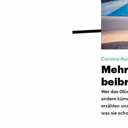
Corona-Au
Mehr 
beib
Wer das Glü
andere kümme
erzählen un
was sie sch