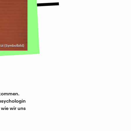
izi (Symbolbild)
 kommen.
lpsychologin
wie wir uns