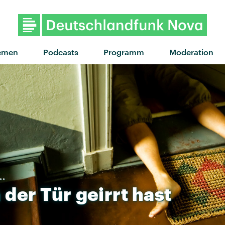
emen
Podcasts
Programm
Moderation
..
n
der
Tür
geirrt
hast