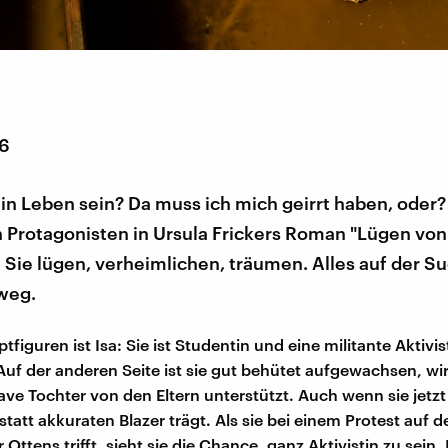
16
in Leben sein? Da muss ich mich geirrt haben, oder?
n Protagonisten in Ursula Frickers Roman "Lügen von
 Sie lügen, verheimlichen, träumen. Alles auf der S
weg.
tfiguren ist Isa: Sie ist Studentin und eine militante Aktivist
 Auf der anderen Seite ist sie gut behütet aufgewachsen, wir
ave Tochter von den Eltern unterstützt. Auch wenn sie jetz
tatt akkuraten Blazer trägt. Als sie bei einem Protest auf d
Ottens trifft, sieht sie die Chance, ganz Aktivistin zu sein.