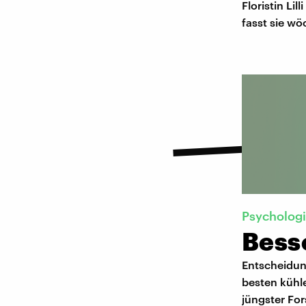
Floristin Lil
fasst sie wö
Psycholog
Bess
Entscheidun
besten kühl
jüngster For