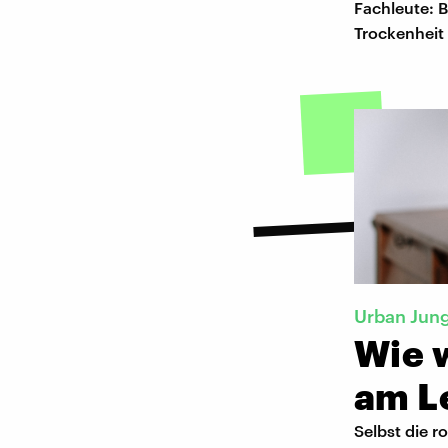
Fachleute: B
Trockenheit 
Urban Jun
Wie 
am L
Selbst die 