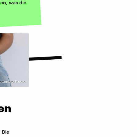
ren, was die
Cottonbro Studio
en
 Die