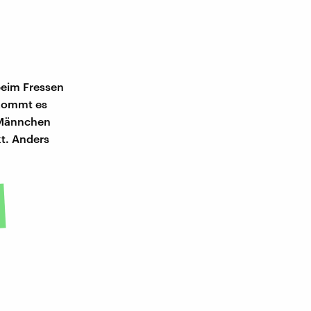
beim Fressen
 kommt es
s Männchen
kt. Anders