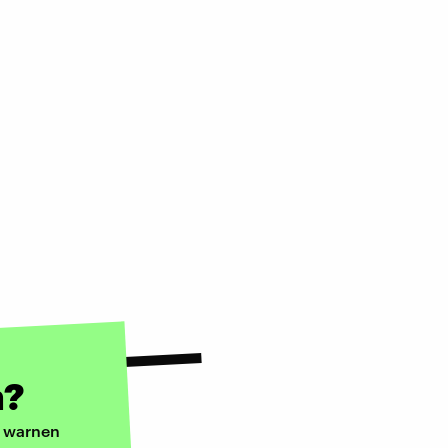
n?
g warnen