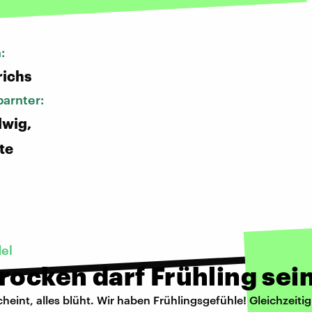
n:
richs
arnter:
dwig,
te
el
rocken darf Frühling sei
heint, alles blüht. Wir haben Frühlingsgefühle! Gleichzeiti