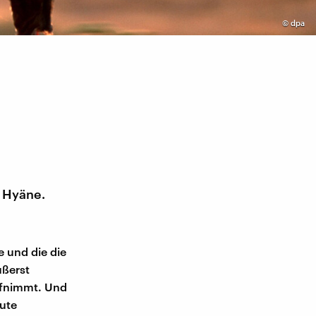
©
dpa
r Hyäne.
e und die die
ußerst
aufnimmt. Und
eute