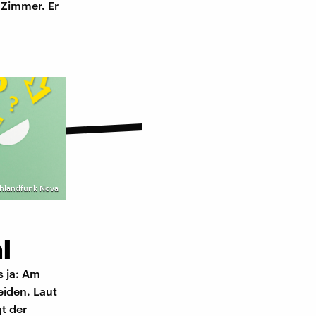
m Zimmer. Er
chlandfunk Nova
l
s ja: Am
iden. Laut
t der