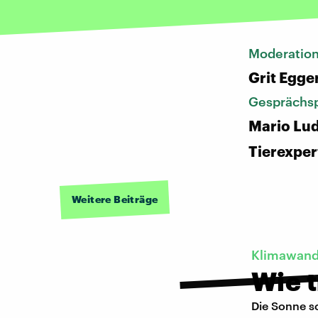
Moderatio
Grit Egge
Gesprächsp
Mario Lu
Tierexper
Weitere Beiträge
Klimawand
Wie t
Die Sonne sc