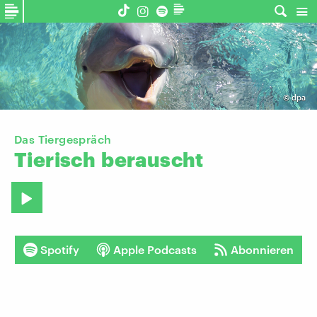
©
dpa
Das Tiergespräch
Tierisch
berauscht
Spotify
Apple Podcasts
Abonnieren