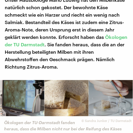
natürlich schon gekostet. Der bewohnte Käse
schmeckt wie ein Harzer und riecht ein wenig nach
Salmiak. Bestandteil des Käses ist zudem eine Zitrus-
Aroma-Note, deren Ursprung erst in diesem Jahr
geklärt werden konnte. Erforscht haben das
Ökologen
der TU Darmstadt
. Sie fanden heraus, dass die an der
Herstellung beteiligten Milben mit ihren
Abwehrstoffen den Geschmack prägen. Nämlich
Richtung Zitrus-Aroma.
©
Sandra Junker / TU Darmstadt
Ökologen der TU-Darmstadt fanden
heraus, dass die Milben nicht nur bei der Reifung des Käses