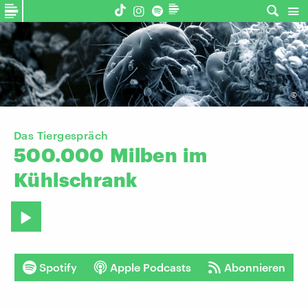
©
Das Tiergespräch
500.000
Milben
im
Kühlschrank
Spotify
Apple Podcasts
Abonnieren