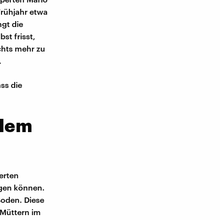
Frühjahr etwa
ngt die
st frisst,
chts mehr zu
.
ss die
blem
erten
egen können.
Boden. Diese
 Müttern im