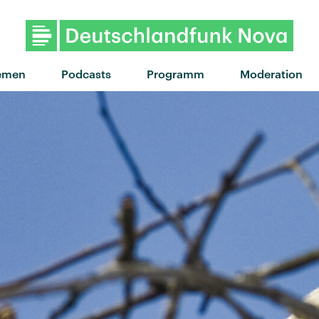
"Wie Du" von MilleniumKid · "
emen
Podcasts
Programm
Moderation