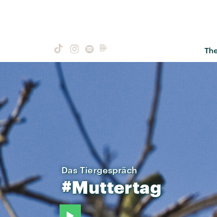
Th
Das Tiergespräch
#Muttertag