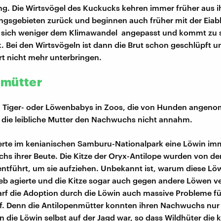
. Die Wirtsvögel des Kuckucks kehren immer früher aus i
gsgebieten zurück und beginnen auch früher mit der Eiab
 sich weniger dem Klimawandel angepasst und kommt zu 
k. Bei den Wirtsvögeln ist dann die Brut schon geschlüpft u
ort nicht mehr unterbringen.
vmütter
d Tiger- oder Löwenbabys in Zoos, die von Hunden angen
 die leibliche Mutter den Nachwuchs nicht annahm.
erte im kenianischen Samburu-Nationalpark eine Löwin im
s ihrer Beute. Die Kitze der Oryx-Antilope wurden von de
ntführt, um sie aufziehen. Unbekannt ist, warum diese Lö
ieb agierte und die Kitze sogar auch gegen andere Löwen ve
arf die Adoption durch die Löwin auch massive Probleme fü
f. Denn die Antilopenmütter konnten ihren Nachwuchs nur
 die Löwin selbst auf der Jagd war, so dass Wildhüter die k