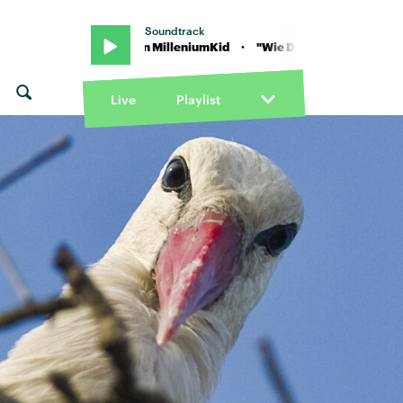
Soundtrack
Wie Du" von MilleniumKid · "Wie Du" von MilleniumKid
Live
Playlist