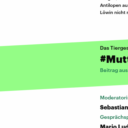
Antilopen au
Löwin nicht 
Das Tierge
#Mut
Beitrag au
Moderatori
Sebastia
Gesprächsp
Mario Lu