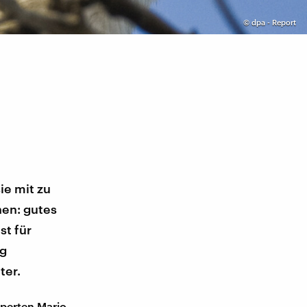
©
dpa - Report
ie mit zu
hen: gutes
st für
ag
ter.
xperten Mario