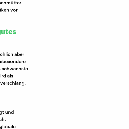
benmütter
üken vor
gutes
chlich aber
insbesondere
as schwächste
rd als
 verschlang.
egt und
ch.
globale