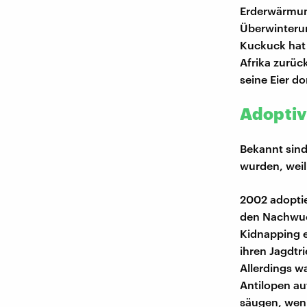
Erderwärmung
Überwinterun
Kuckuck hat
Afrika zurüc
seine Eier d
Adopti
Bekannt sin
wurden, weil
2002 adopti
den Nachwuch
Kidnapping e
ihren Jagdtr
Allerdings w
Antilopen au
säugen, wenn