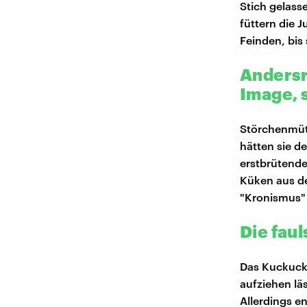
Stich gelas
füttern die 
Feinden, bis
Andersr
Image, 
Störchenmütt
hätten sie d
erstbrütende
Küken aus de
"Kronismus" 
Die fau
Das Kuckucks
aufziehen läs
Allerdings e