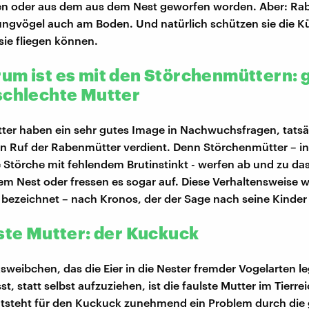
sen oder aus dem aus dem Nest geworfen worden. Aber: Ra
Jungvögel auch am Boden. Und natürlich schützen sie die K
 sie fliegen können.
um ist es mit den Störchenmüttern: 
schlechte Mutter
er haben ein sehr gutes Image in Nachwuchsfragen, tatsä
en Ruf der Rabenmütter verdient. Denn Störchenmütter – 
 Störche mit fehlendem Brutinstinkt - werfen ab und zu d
m Nest oder fressen es sogar auf. Diese Verhaltensweise wi
bezeichnet – nach Kronos, der der Sage nach seine Kinder
lste Mutter: der Kuckuck
weibchen, das die Eier in die Nester fremder Vogelarten l
st, statt selbst aufzuziehen, ist die faulste Mutter im Tierrei
ntsteht für den Kuckuck zunehmend ein Problem durch die 