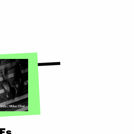
xels | Mike Chai
 Es