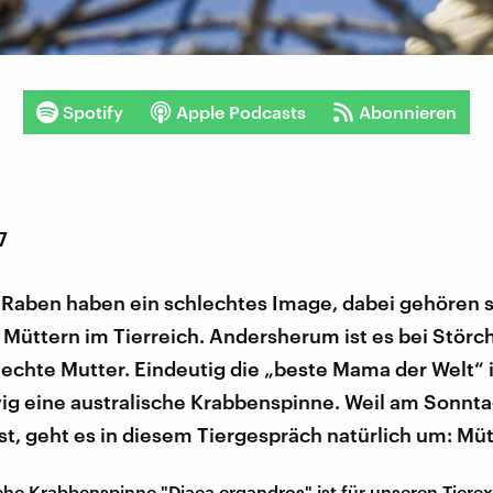
Spotify
Apple Podcasts
Abonnieren
7
 Raben haben ein schlechtes Image, dabei gehören s
Müttern im Tierreich. Andersherum ist es bei Störc
echte Mutter. Eindeutig die „beste Mama der Welt“ i
ig eine australische Krabbenspinne. Weil am Sonnt
st, geht es in diesem Tiergespräch natürlich um: Müt
sche Krabbenspinne "Diaea ergandros" ist für unseren Tiere