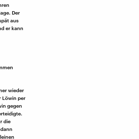
hren
lage. Der
spät aus
nd er kann
ommen
mer wieder
r Löwin per
win gegen
rteidigte.
r die
 dann
leinen