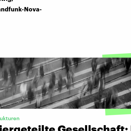
andfunk-Nova-
©
Pe
rukturen
iergeteilte Gesellschaft: