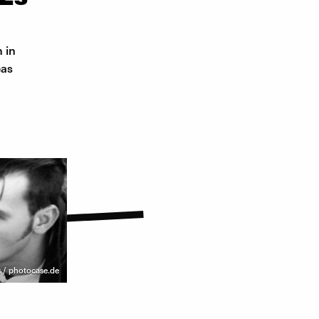
 in
eas
t / photocase.de