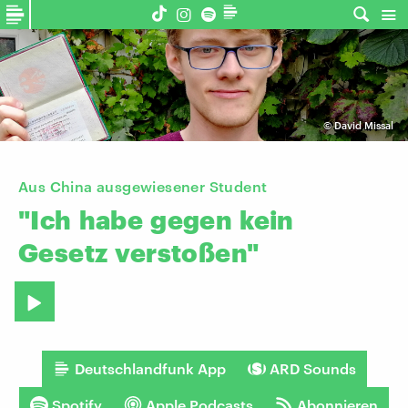
©
David Missal
Aus China ausgewiesener Student
"Ich
habe
gegen
kein
Gesetz
verstoßen"
Deutschlandfunk App
ARD Sounds
Spotify
Apple Podcasts
Abonnieren