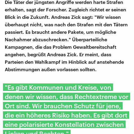
Die Täter der jüngsten Angriffe werden harte Strafen
erhalten, sagt der Forscher. Zugleich richtet er seinen
Blick in die Zukunft. Andreas Zick sagt: "Wir wissen
überhaupt nicht, was nach den Strafen mit den Tätern
passiert. Es braucht andere Pakete, um mögliche
Nachahmer abzuschrecken." Überparteiliche
Kampagnen, die das Problem Gewaltbereitschaft
angehen, begrüßt Andreas Zick. Er meint, dass
Parteien den Wahlkampf im Hinblick auf anstehende
Abstimmungen außen vorlassen sollten.
"Es gibt Kommunen und Kreise, von
denen wir wissen, dass Rechtextreme vor
Ort sind. Wir brauchen Schutz für jene,
die ein höheres Risiko haben. Es gibt dort
eine polarisierte Konstellation zwischen
Linken und Rechten."