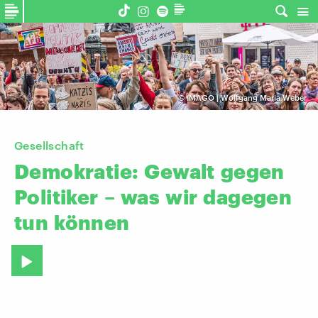
©
IMAGO | Wolfgang Maria Weber
Gesellschaft
Demokratie:
Gewalt
gegen
Politiker
–
was
wir
dagegen
tun
können