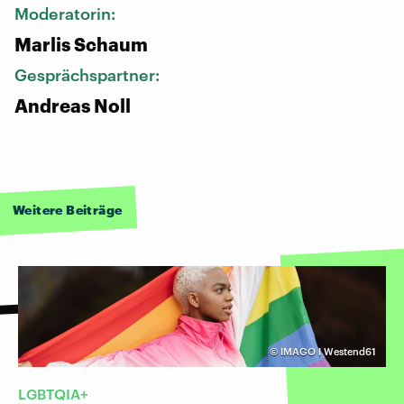
Moderatorin:
Marlis Schaum
Gesprächspartner:
Andreas Noll
Weitere Beiträge
©
IMAGO I Westend61
LGBTQIA+