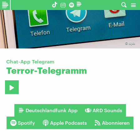
©
dpa
Chat-App Telegram
Terror-Telegramm
Deutschlandfunk App
ARD Sounds
Spotify
Apple Podcasts
Abonnieren