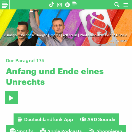
©
imago | Hollandse Hoogte | .marqs | zettberlin | Photocase.de | Collage DRadio
Wissen
Der Paragraf 175
Anfang
und
Ende
eines
Unrechts
Deutschlandfunk App
ARD Sounds
Spotify
Apple Podcasts
Abonnieren