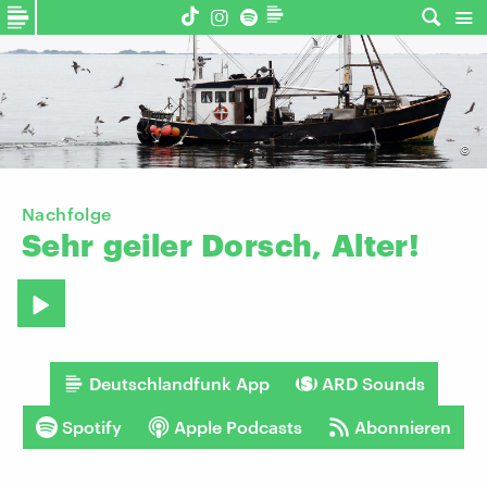
©
Nachfolge
Sehr
geiler
Dorsch,
Alter!
Deutschlandfunk App
ARD Sounds
Spotify
Apple Podcasts
Abonnieren