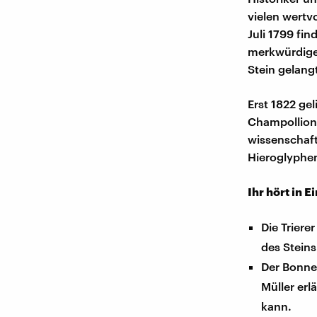
vielen wertv
Juli 1799 fin
merkwürdigen
Stein gelang
Erst 1822 ge
Champollion 
wissenschaft
Hieroglyphe
Ihr hört in E
Die Triere
des Steins
Der Bonne
Müller erl
kann.