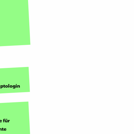
yptologin
e für
hte