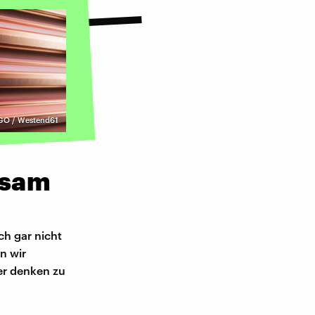
GO / Westend61
tsam
ch gar nicht
n wir
er denken zu