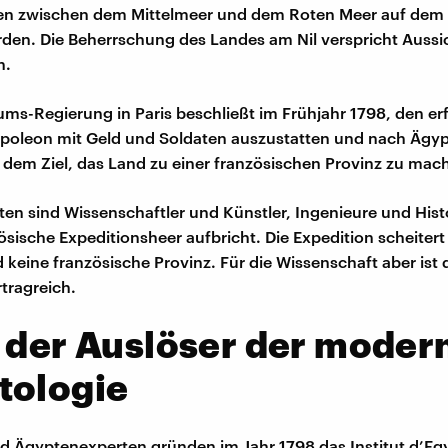
en zwischen dem Mittelmeer und dem Roten Meer auf dem
den. Die Beherrschung des Landes am Nil verspricht Aussi
n.
iums-Regierung in Paris beschließt im Frühjahr 1798, den er
poleon mit Geld und Soldaten auszustatten und nach Ägy
 dem Ziel, das Land zu einer französischen Provinz zu mac
en sind Wissenschaftler und Künstler, Ingenieure und Histo
zösische Expeditionsheer aufbricht. Die Expedition scheitert
 keine französische Provinz. Für die Wissenschaft aber ist 
rtragreich.
 der Auslöser der moder
tologie
nd Ägyptenexperten gründen im Jahr 1798 das Institut d’Eg