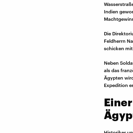
Wasserstraß
Indien gewor
Machtgewin
Die Direktor
Feldherrn Na
schicken mit
Neben Soldat
als das fran
Ägypten wird
Expedition e
Einer
Ägyp
Historiker u