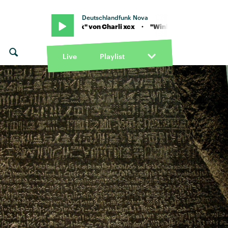
Deutschlandfunk Nova
 "Wink Wink" von Charli xcx · "Wink Wink" von Charli xcx
Live
Playlist