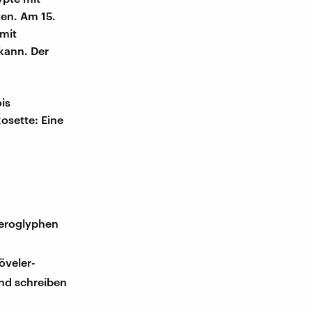
ten. Am 15.
 mit
kann. Der
is
osette: Eine
Hieroglyphen
öveler-
und schreiben