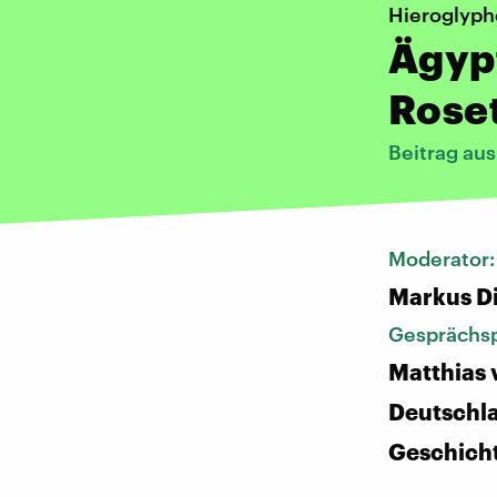
Hieroglyp
Ägypt
Rose
Beitrag au
Moderator
Markus D
Gesprächsp
Matthias 
Deutschl
Geschich