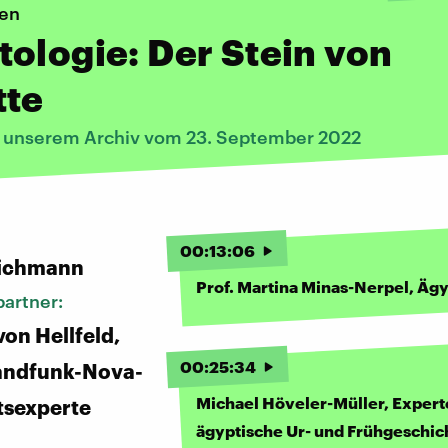
hen
ologie: Der Stein von
tte
s unserem Archiv vom 23. September 2022
:
00
:
13
:
06
ichmann
Prof. Martina Minas-Nerpel, Äg
artner:
von Hellfeld,
00
:
25
:
34
andfunk-Nova-
Michael Höveler-Müller, Expert
tsexperte
ägyptische Ur- und Frühgeschic