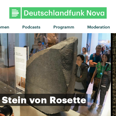
"Wink Wink" von Charli xcx ·
emen
Podcasts
Programm
Moderation
Stein
von
Rosette