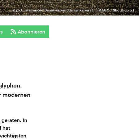
©
picture alliance / Daniel Kalker | Daniel Kalker (l.) | IMAGO / Shotshop (r.)
ts
Abonnieren
oglyphen.
zur modernen
 geraten. In
d hat
 wichtigsten