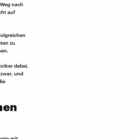
 Weg nach
cht auf
folgreichen
pten zu
hen.
riker dabei,
 zwar, und
die
nen
ypte mit