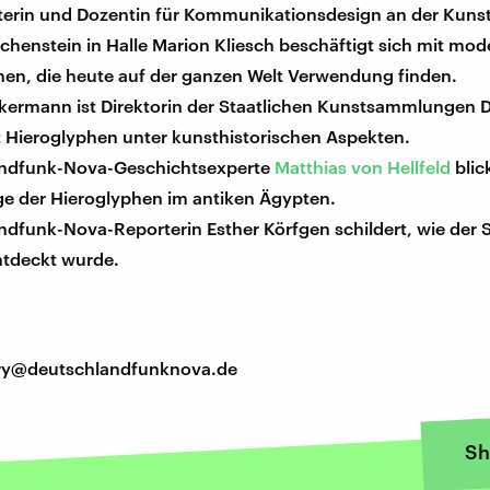
lterin und Dozentin für Kommunikationsdesign an der Kun
chenstein in Halle Marion Kliesch beschäftigt sich mit mo
hen, die heute auf der ganzen Welt Verwendung finden.
kermann ist Direktorin der Staatlichen Kunstsammlungen 
t Hieroglyphen unter kunsthistorischen Aspekten.
ndfunk-Nova-Geschichtsexperte
Matthias von Hellfeld
blic
ge der Hieroglyphen im antiken Ägypten.
dfunk-Nova-Reporterin Esther Körfgen schildert, wie der 
ntdeckt wurde.
tory@deutschlandfunknova.de
Sh