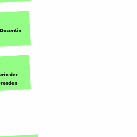
 Dozentin
orin der
Dresden