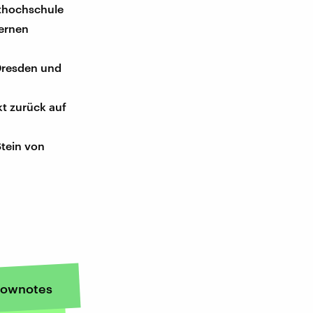
sthochschule
dernen
Dresden und
kt zurück auf
Stein von
ownotes