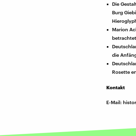
Die Gesta
Burg Giebi
Hieroglyp
Marion Ac
betrachte
Deutschla
die Anfän
Deutschlan
Rosette e
Kontakt
E-Mail: his