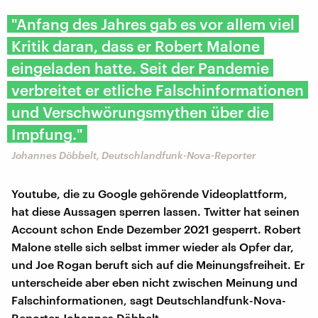
"Anfang des Jahres gab es vor allem viel
Kritik daran, dass er Robert Malone
eingeladen hatte. Seit der Pandemie
verbreitet er etliche Falschinformationen
und Verschwörungsmythen über die
Impfung."
Johannes Döbbelt, Deutschlandfunk-Nova-Reporter
Youtube, die zu Google gehörende Videoplattform,
hat diese Aussagen sperren lassen. Twitter hat seinen
Account schon Ende Dezember 2021 gesperrt. Robert
Malone stelle sich selbst immer wieder als Opfer dar,
und Joe Rogan beruft sich auf die Meinungsfreiheit. Er
unterscheide aber eben nicht zwischen Meinung und
Falschinformationen, sagt Deutschlandfunk-Nova-
Reporter Johannes Döbbelt.