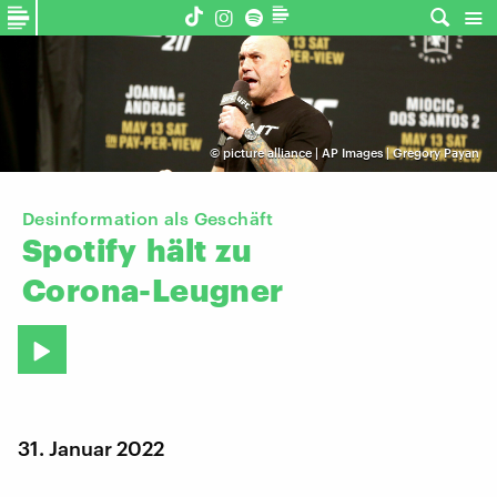
©
picture alliance | AP Images | Gregory Payan
Desinformation als Geschäft
Spotify
hält
zu
Corona-Leugner
31. Januar 2022