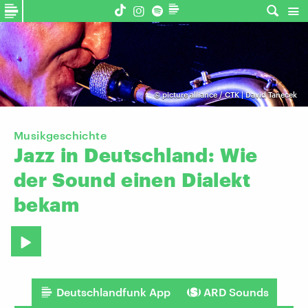
©
picture alliance / CTK | David Tanecek
Musikgeschichte
Jazz
in
Deutschland:
Wie
der
Sound
einen
Dialekt
bekam
Deutschlandfunk App
ARD Sounds