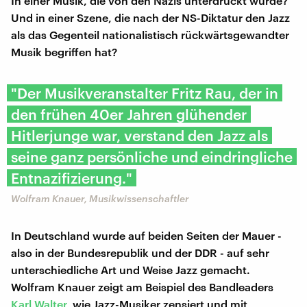
In einer Musik, die von den Nazis unterdrückt wurde?
Und in einer Szene, die nach der NS-Diktatur den Jazz
als das Gegenteil nationalistisch rückwärtsgewandter
Musik begriffen hat?
"Der Musikveranstalter Fritz Rau, der in
den frühen 40er Jahren glühender
Hitlerjunge war, verstand den Jazz als
seine ganz persönliche und eindringliche
Entnazifizierung."
Wolfram Knauer, Musikwissenschaftler
In Deutschland wurde auf beiden Seiten der Mauer -
also in der Bundesrepublik und der DDR - auf sehr
unterschiedliche Art und Weise Jazz gemacht.
Wolfram Knauer zeigt am Beispiel des Bandleaders
Karl Walter
, wie Jazz-Musiker zensiert und mit