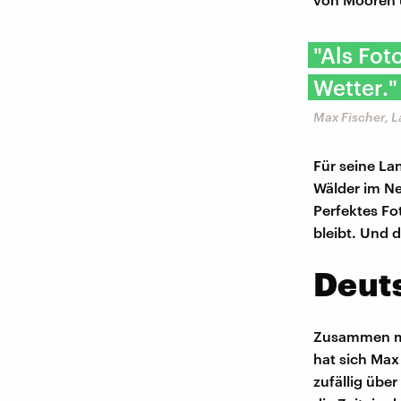
"Als Fot
Wetter."
Max Fischer, L
Für seine La
Wälder im Ne
Perfektes Fo
bleibt. Und 
Deut
Zusammen mit
hat sich Max
zufällig übe