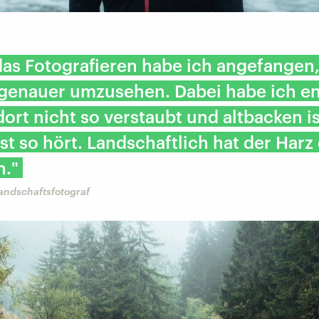
as Fotografieren habe ich angefangen
 genauer umzusehen. Dabei habe ich en
dort nicht so verstaubt und altbacken is
t so hört. Landschaftlich hat der Harz
n."
andschaftsfotograf