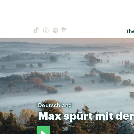
Th
Deutschland
Max
spürt
mit
de