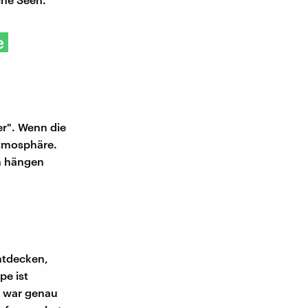
e
er". Wenn die
Atmosphäre.
rn hängen
ntdecken,
e ist
s war genau