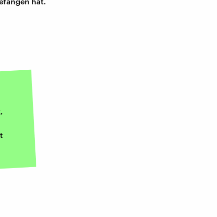
gefangen hat.
,
t