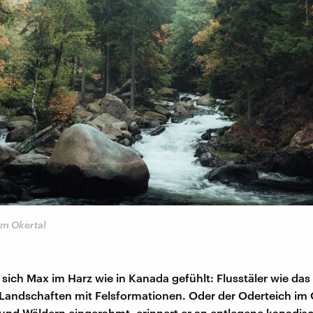
im Okertal
t sich Max im Harz wie in Kanada gefühlt: Flusstäler wie das
 Landschaften mit Felsformationen. Oder der Oderteich im
nd Wäldern eingerahmt, erinnert er an entlegene kanadis