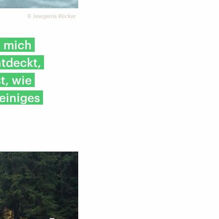
©
Jewgenia Rücker
, mich
tdeckt,
t, wie
 einiges