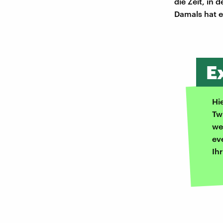
die Zeit, in
Damals hat e
E
Hi
Tw
we
ev
Ih