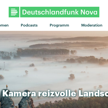
emen
Podcasts
Programm
Moderation
r
Kamera
reizvolle
Lands