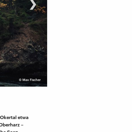
›
©
Max Fischer
Seehundjunges auf Helgoland
 Okertal etwa
 Oberharz –
che Seen.