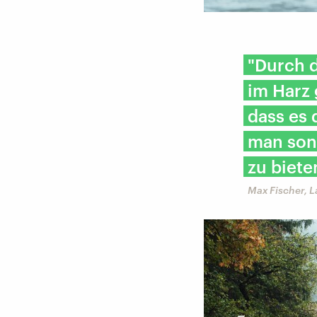
"Durch d
im Harz
dass es 
man sons
zu biete
Max Fischer, L