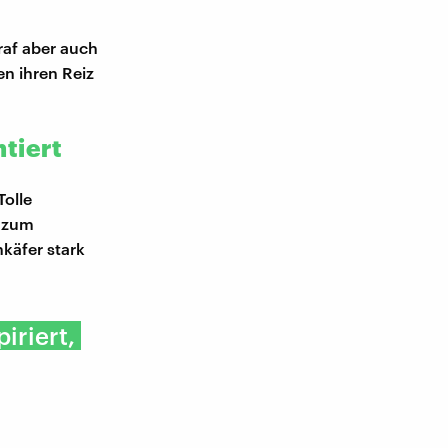
raf aber auch
en ihren Reiz
tiert
olle
e zum
nkäfer stark
iriert,