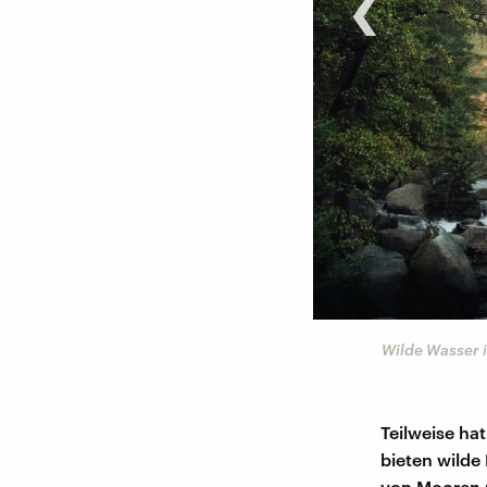
‹
©
Max Fischer
Wilde Wasser 
Teilweise ha
bieten wilde
von Mooren u