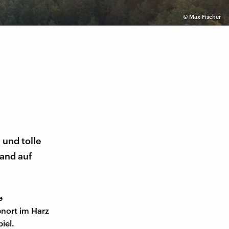
©
Max Fischer
 und tolle
land auf
e
nort im Harz
iel.