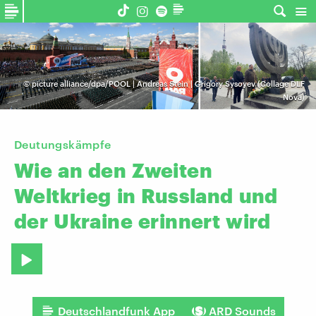
©
picture alliance/dpa/POOL | Andreas Stein | Grigory Sysoyev (Collage DLF
Nova)
Deutungskämpfe
Wie
an
den
Zweiten
Weltkrieg
in
Russland
und
der
Ukraine
erinnert
wird
Deutschlandfunk App
ARD Sounds