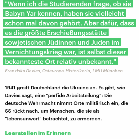
"Wenn ich die Studierenden frage, ob sie
Babyn Yar kennen, haben sie vielleicht
schon mal davon gehört. Aber dafür, dass
es die größte Erschießungsstätte
sowjetischen Jüdinnen und Juden im
Vernichtungskrieg war, ist selbst dieser
bekannteste Ort relativ unbekannt."
Franziska Davies, Osteuropa-Historikerin, LMU München
1941 greift Deutschland die Ukraine an. Es gibt, wie
Davies sagt, eine "perfide Arbeitsteilung": Die
deutsche Wehrmacht nimmt Orte militärisch ein, die
SS rückt nach, um Menschen, die sie als
"lebensunwert" betrachtet, zu ermorden.
Leerstellen im Erinnern