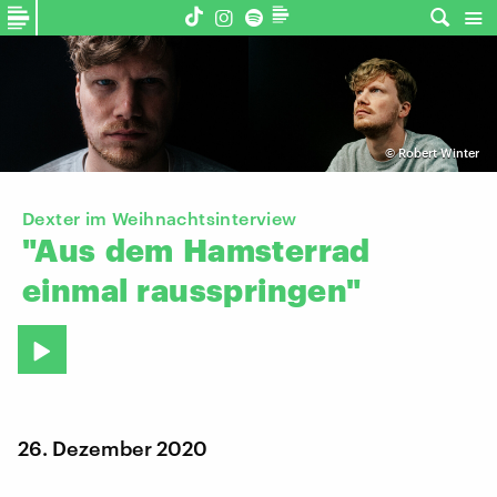
©
Robert Winter
Dexter im Weihnachtsinterview
"Aus
dem
Hamsterrad
einmal
rausspringen"
26. Dezember 2020