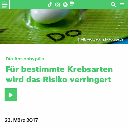
©
AllzweckJack | photocase.de
Die Antibabypille
Für
bestimmte
Krebsarten
wird
das
Risiko
verringert
23. März 2017