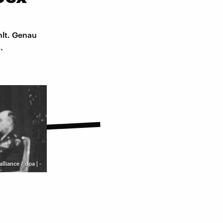
ühlt. Genau
.
alliance / dpa | -