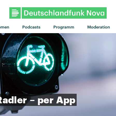
"Water The Flowers" von Clai
emen
Podcasts
Programm
Moderation
Radler
–
per
App