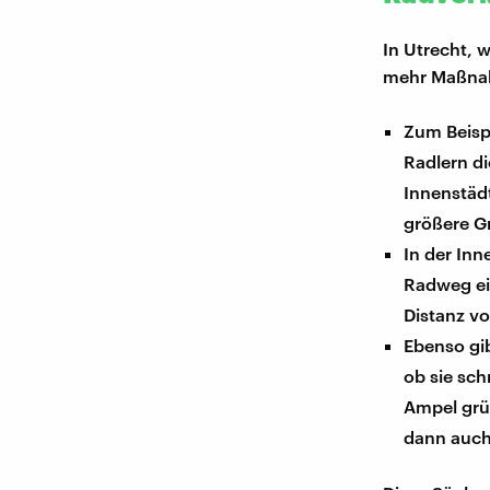
In Utrecht, 
mehr Maßnah
Zum Beisp
Radlern d
Innenstäd
größere G
In der Inn
Radweg ei
Distanz vo
Ebenso gib
ob sie sch
Ampel grün
dann auch