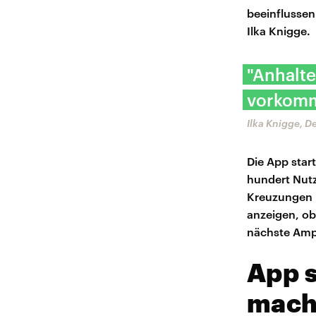
beeinflussen
Ilka Knigge.
"Anhalte
vorkomme
Ilka Knigge, 
Die App star
hundert Nutz
Kreuzungen m
anzeigen, ob
nächste Ampe
App s
mach