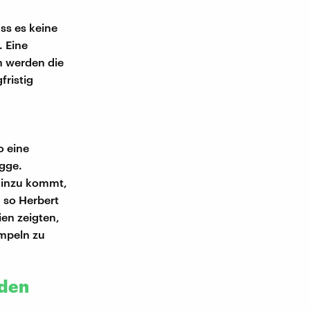
ass es keine
 Eine
h werden die
ristig
o eine
igge.
Hinzu kommt,
 so Herbert
ien zeigten,
mpeln zu
 den