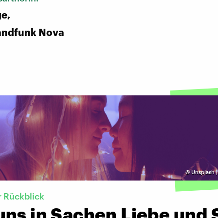
ge,
andfunk Nova
©
Unsplash 
r Rückblick
uns in Sachen Liebe und 