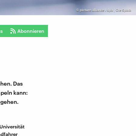
©
picture alliance I dpa | Ole Spata
ts
Abonnieren
chen. Das
mpeln kann:
t gehen.
Universität
adfahrer