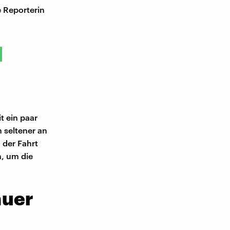
 Reporterin
t ein paar
 seltener an
 der Fahrt
n, um die
auer