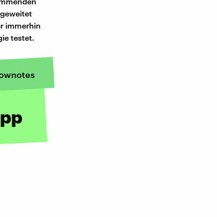
 kommenden
sgeweitet
ber immerhin
ie testet.
ownotes
App