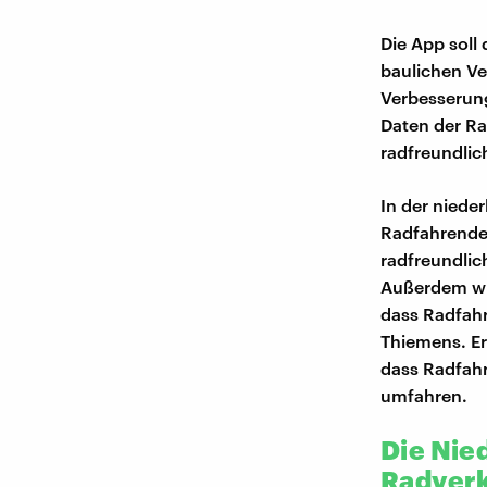
Die App soll 
baulichen Ve
Verbesserung
Daten der Ra
radfreundli
In der nieder
Radfahrende.
radfreundlic
Außerdem wü
dass Radfah
Thiemens. Er
dass Radfah
umfahren.
Die Nie
Radver