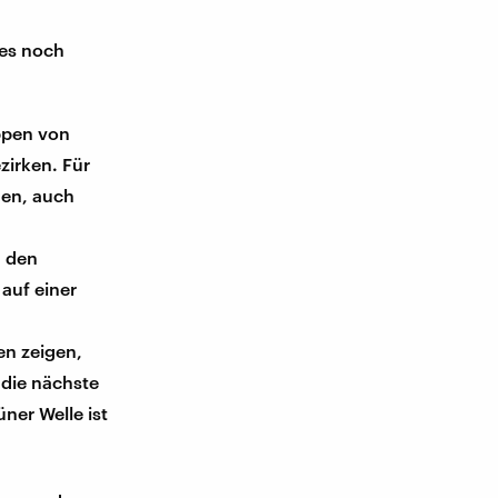
 es noch
ppen von
zirken. Für
hen, auch
n den
auf einer
en zeigen,
 die nächste
ner Welle ist