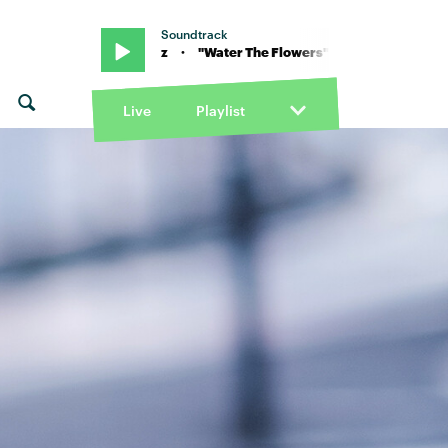
Soundtrack
re Rosinkranz · "Water The Flowers" von Claire Rosinkranz · "Wate
Live
Playlist