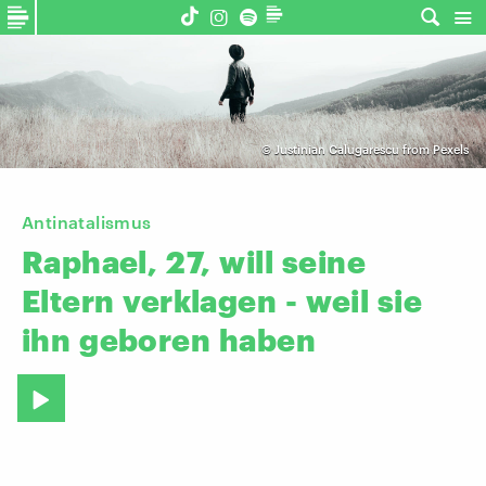
©
Justinian Calugarescu from Pexels
Antinatalismus
Raphael,
27,
will
seine
Eltern
verklagen
-
weil
sie
ihn
geboren
haben