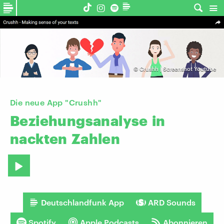
©
Crushh | Screenshot Youtube
Die neue App "Crushh"
Beziehungsanalyse
in
nackten
Zahlen
Deutschlandfunk App
ARD Sounds
Spotify
Apple Podcasts
Abonnieren