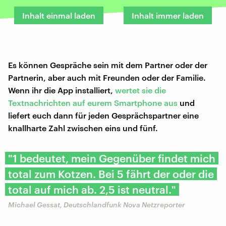
Inhalt einmal laden
Inhalt immer laden
Es können Gespräche sein mit dem Partner oder der
Partnerin, aber auch mit Freunden oder der Familie.
Wenn ihr die App installiert,
wertet sie die
Textnachrichten auf eurem Smartphone aus
und
liefert euch dann für jeden Gesprächspartner eine
knallharte Zahl zwischen eins und fünf.
"1 bedeutet, mein Gegenüber findet mich
total zum Kotzen. Bei 5 fährt der oder die
total auf mich ab. 2,5 ist neutral."
Michael Gessat, Deutschlandfunk Nova Netzreporter