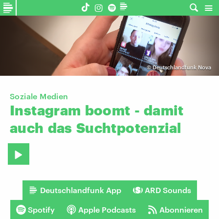
©
Deutschlandfunk Nova
Soziale Medien
Instagram
boomt
-
damit
auch
das
Suchtpotenzial
Deutschlandfunk App
ARD Sounds
Spotify
Apple Podcasts
Abonnieren