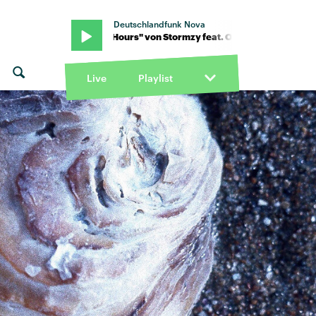
Deutschlandfunk Nova
deal · "24 Hours" von Stormzy feat. Odeal · "24 Hours" von Stormzy
Live
Playlist