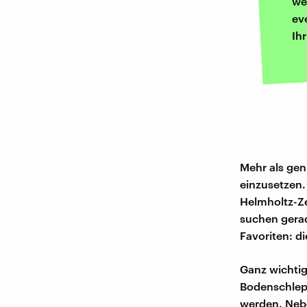
we
ev
Ih
Mehr als gen
einzusetzen.
Helmholtz-Ze
suchen gerad
Favoriten: d
Ganz wichtig
Bodenschlep
werden. Neb