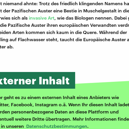
 niemand ahnte: Trotz des friedlich klingenden Namens ha
 der Pazifischen Auster eine Bestie in Muschelgestalt in d
rwies sich als
invasive Art
, wie das Biologen nennen. Dabei 
die Pazifische Auster ihren europäischen Verwandten ver
eiden Arten kommen sich kaum in die Quere. Während der
g auf Flachwasser steht, taucht die Europäische Auster 
ter ab.
xterner Inhalt
er geht es zu einem externen Inhalt eines Anbieters wie
itter, Facebook, Instagram o.ä. Wenn Ihr diesen Inhalt ladet
rden personenbezogene Daten an diese Plattform und
entuell weitere Dritte übertragen. Mehr Informationen finde
r in unseren
Datenschutzbestimmungen
.