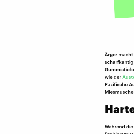
Ärger macht v
scharfkantig
Gummistiefel
wie der
Aust
Pazifische A
Miesmuschel 
Harte
Während die 
Problemmusch