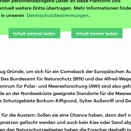
rden personenbezogene Daten an diese Plattform und
entuell weitere Dritte übertragen. Mehr Informationen finde
r in unseren
Datenschutzbestimmungen
.
Inhalt einmal laden
Inhalt immer laden
ug Gründe, um sich für ein Comeback der Europäischen Au
 Das Bundesamt für Naturschutz (BfN) und das Alfred-Wegen
ntrum für Polar- und Meeresforschung (AWI) sind also gef
e an der Nordseeküste geeignete Standorte für die Meerest
ie Schutzgebiete Borkum-Riffgrund, Sylter Außenriff und D
 für die Austern: Sollen sie eine Chance haben, dann darf n
pnetzen gefischt werden und auch kein Kies oder Sand ab
en den Naturschutzgebieten haben die Forscher deshalb n