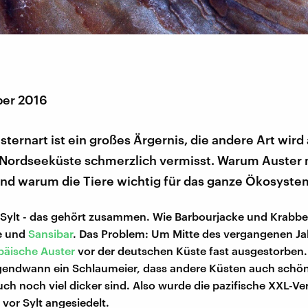
ber 2016
sternart ist ein großes Ärgernis, die andere Art wird
Nordseeküste schmerzlich vermisst. Warum Auster n
und warum die Tiere wichtig für das ganze Ökosyste
 Sylt - das gehört zusammen. Wie Barbourjacke und Krabb
e und
Sansibar
. Das Problem: Um Mitte des vergangenen J
päische Auster
vor der deutschen Küste fast ausgestorben
rgendwann ein Schlaumeier, dass andere Küsten auch schö
uch noch viel dicker sind. Also wurde die pazifische XXL-Ve
 vor Sylt angesiedelt.