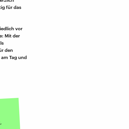
ig für das
edlich vor
: Mit der
ls
ür den
r am Tag und
,