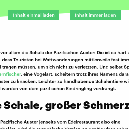
Inhalt einmal laden
Inhalt immer laden
or allem die Schale der Pazifischen Auster: Die ist so hart
, dass Touristen bei Wattwanderungen mittlerweile fast im
 tragen müssen, um sich nicht zu verletzten. Und selbst Sp
ernfischer
, eine Vogelart, scheitern trotz ihres Namens dara
uster zu knacken. Leichter zu handhabende Schalentiere wi
werden von dem pazifischen Eindringling verdrängt.
 Schale, großer Schmer
Pazifische Auster jenseits vom Edelrestaurant also eine
el ist, wird die europäische Version an der Nordsee schm