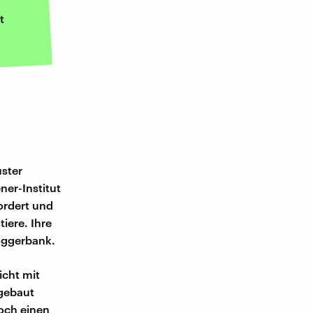
t
ster
er-Institut
ordert und
iere. Ihre
oggerbank.
icht mit
gebaut
och einen