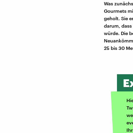
Was zunächst
Gourmets mit
geholt. Sie e
darum, dass 
würde. Die b
Neuankömmlin
25 bis 30 Me
E
Hi
Tw
we
ev
Ih