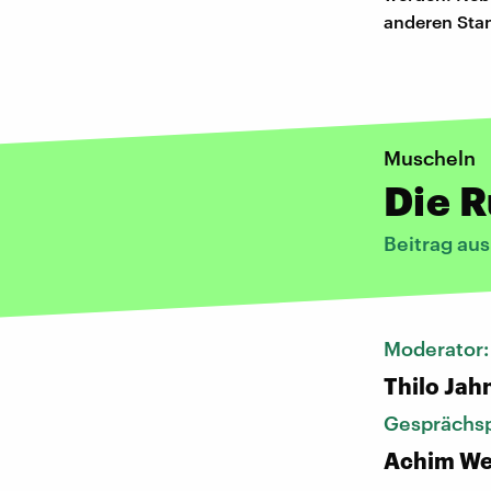
anderen Stan
Muscheln
Die R
Beitrag au
Moderator
Thilo Jah
Gesprächsp
Achim W