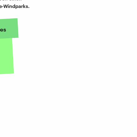
re-Windparks.
es