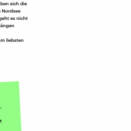
ben sich die
ie Nordsee
geht es nicht
drängen
am liebsten
,
t