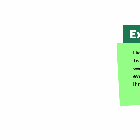
E
Hi
Tw
we
ev
Ih