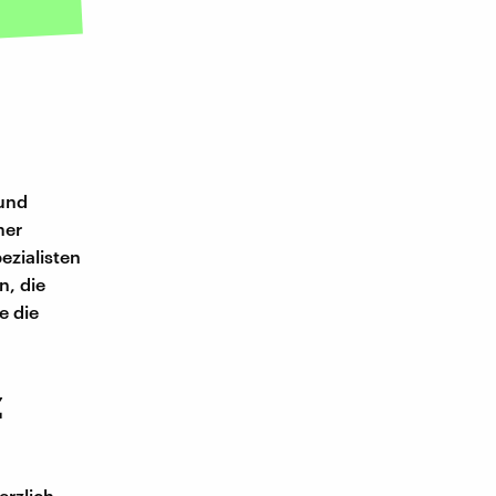
 und
mer
ezialisten
n, die
e die
z
erzlich