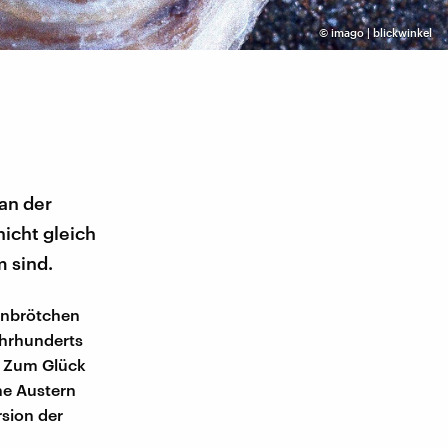
©
imago | blickwinkel
 an der
icht gleich
m sind.
enbrötchen
ahrhunderts
. Zum Glück
ne Austern
rsion der