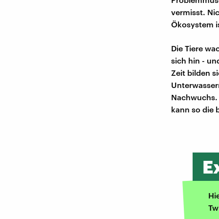
vermisst. Ni
Ökosystem is
Die Tiere wa
sich hin - u
Zeit bilden s
Unterwasserr
Nachwuchs. A
kann so die 
E
Hi
Tw