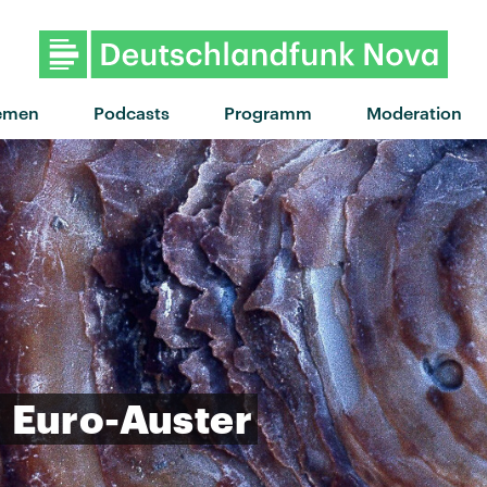
"24 Hours" von Stormzy feat. O
emen
Podcasts
Programm
Moderation
r
Euro-Auster