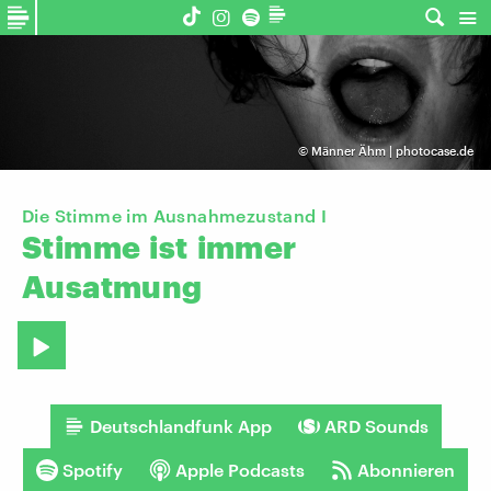
©
Männer Ähm | photocase.de
Die Stimme im Ausnahmezustand I
Stimme
ist
immer
Ausatmung
Deutschlandfunk App
ARD Sounds
Spotify
Apple Podcasts
Abonnieren