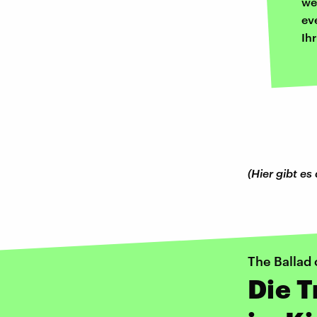
we
ev
Ih
(Hier gibt es
The Ballad
Die T