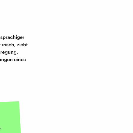
hsprachiger
irisch, zieht
fregung,
rungen eines
,