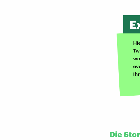
E
Hi
Tw
we
ev
Ih
Die Sto