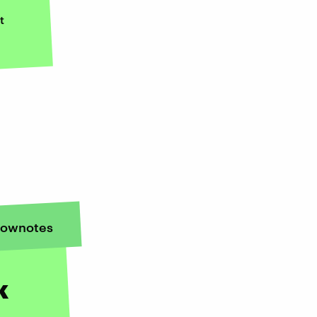
t
ownotes
k