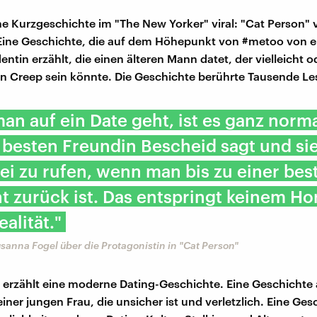
ne Kurzgeschichte im "The New Yorker" viral: "Cat Person" 
Eine Geschichte, die auf dem Höhepunkt von #metoo von e
ntin erzählt, die einen älteren Mann datet, der vielleicht od
in Creep sein könnte. Die Geschichte berührte Tausende Le
an auf ein Date geht, ist es ganz norma
besten Freundin Bescheid sagt und sie 
zei zu rufen, wenn man bis zu einer be
ht zurück ist. Das entspringt keinem Hor
ealität."
sanna Fogel über die Protagonistin in "Cat Person"
 erzählt eine moderne Dating-Geschichte. Eine Geschichte 
iner jungen Frau, die unsicher ist und verletzlich. Eine Ge