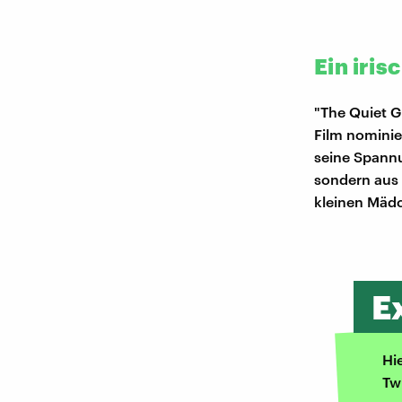
Ein iris
"The Quiet G
Film nominie
seine Spannu
sondern aus 
kleinen Mädc
E
Hi
Tw