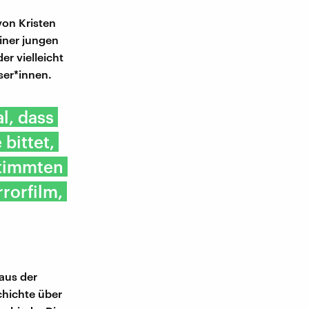
von Kristen
iner jungen
er vielleicht
ser*innen.
l, dass
bittet,
stimmten
rorfilm,
aus der
schichte über