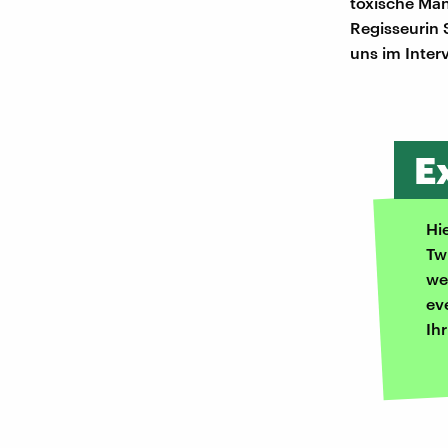
toxische Män
Regisseurin 
uns im Interv
E
Hi
Tw
we
ev
Ih