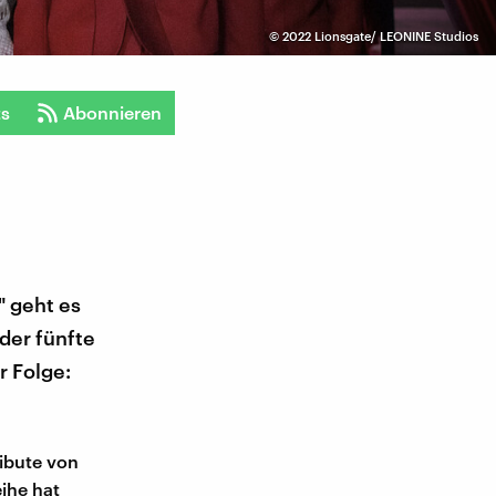
©
2022 Lionsgate/ LEONINE Studios
ts
Abonnieren
" geht es
der fünfte
r Folge:
ribute von
eihe hat