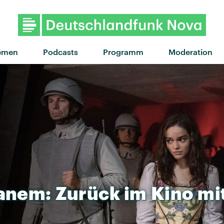
"Closer" von Boy Loco · "C
emen
Podcasts
Programm
Moderation
anem:
Zurück
im
Kino
mi