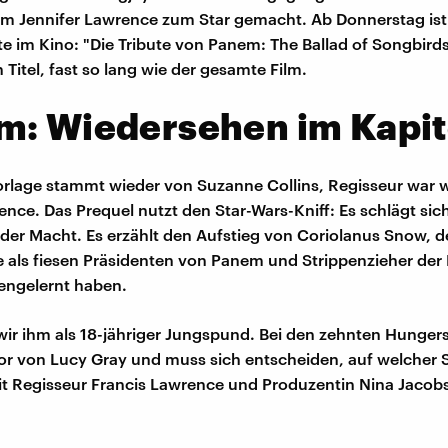
m Jennifer Lawrence zum Star gemacht. Ab Donnerstag ist
e im Kino: "Die Tribute von Panem: The Ballad of Songbird
 Titel, fast so lang wie der gesamte Film.
m: Wiedersehen im Kapit
lage stammt wieder von Suzanne Collins, Regisseur war 
ence. Das Prequel nutzt den Star-Wars-Kniff: Es schlägt sich
 der Macht. Es erzählt den Aufstieg von Coriolanus Snow, de
als fiesen Präsidenten von Panem und Strippenzieher der
ngelernt haben.
 wir ihm als 18-jähriger Jungspund. Bei den zehnten Hunger
r von Lucy Gray und muss sich entscheiden, auf welcher Se
t Regisseur Francis Lawrence und Produzentin Nina Jacob