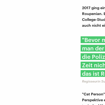
2017 ging ei
Roupenian. 
College-Stude
auch nicht e
"Bevor m
man der 
die Poli
Zeit nic
das ist R
Regisseurin Su
"Cat Person"
Perspektive e