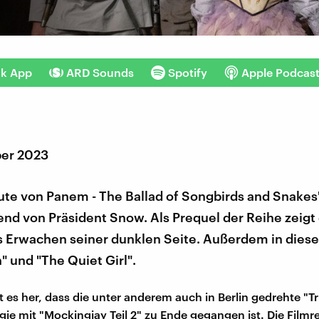
nk App
ARD Sounds
Spotify
Apple Podcas
er 2023
bute von Panem - The Ballad of Songbirds and Snakes
nd von Präsident Snow. Als Prequel der Reihe zeigt 
s Erwachen seiner dunklen Seite. Außerdem in diese
" und "The Quiet Girl".
t es her, dass die unter anderem auch in Berlin gedrehte "T
gie mit "Mockingjay Teil 2" zu Ende gegangen ist. Die Filmr