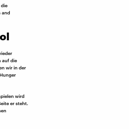
 die
s and
ol
wieder
 auf die
n wir in der
 Hunger
spielen wird
ite er steht.
sen