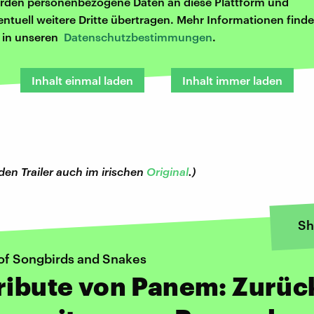
rden personenbezogene Daten an diese Plattform und
entuell weitere Dritte übertragen. Mehr Informationen finde
r in unseren
Datenschutzbestimmungen
.
Inhalt einmal laden
Inhalt immer laden
 den Trailer auch im irischen
Original
.)
Sh
 of Songbirds and Snakes
ribute von Panem: Zurüc