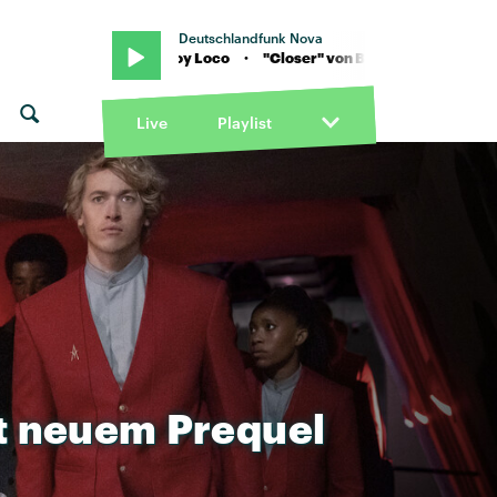
Deutschlandfunk Nova
loser" von Boy Loco · "Closer" von Boy Loco
Live
Playlist
t
neuem
Prequel