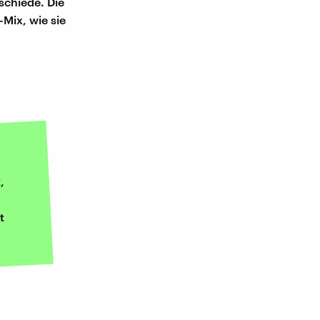
schiede. Die
-Mix, wie sie
,
t