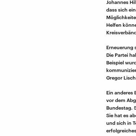
Johannes Hil
dass sich ei
Möglichkeite
Helfen könne
Kreisverbänd
Erneuerung s
Die Partei h
Beispiel wur
kommuniziert
Gregor Lisch
Ein anderes 
vor dem Abgr
Bundestag. S
Sie hat es a
und sich in T
erfolgreiche