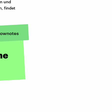
en und
, findet
ownotes
ne