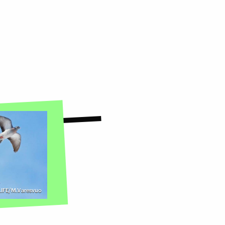
DLIFE/M.Varesvuo