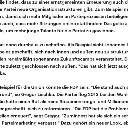
lje findet, dass zu einer ernstgemeinten Erneuerung auch 
ne Partei neue Organisationsstrukturen gibt. Zum Beispiel n
n, damit sich mehr Mitglieder an Parteiprozessen beteilige
 auch, dass mehr Sitzungen online stattfinden: Das gelte a
e, um mehr junge Talente für die Partei zu gewinnen.
ei dann durchaus zu schaffen. Als Beispiel sieht Johannes Hi
abe es geschafft, sich nach innen und außen neu zu struktu
den regelmäßig sogenannte Zukunftscamps veranstaltet. Di
e zuletzt geschlossen nach außen. "Das hat sich jetzt ausg
ka.
Beispiel für die Union könnte die FDP sein. "Die stand auch
und", so Gregor Lischka. Die Partei flog 2013 bei den Wah
ie hatte einen Ruf als reine Steuersenkungs- und Millionär
ber geschafft, sich zu reformieren. "Die FDP hat die Proble
eilen erneuert", sagt Gregor. "Zumindest hat sie sich ein se
s Parteimarketing verpasst." Dazu gehört ein neuer Look, e