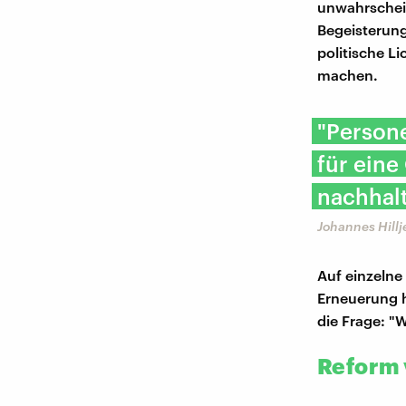
unwahrschein
Begeisterung 
politische Li
machen.
"Persone
für eine
nachhalt
Johannes Hillj
Auf einzelne 
Erneuerung h
die Frage: "
Reform 