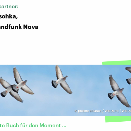
artner:
schka,
andfunk Nova
©
picture alliance / WILDLIFE | WIL
te Buch für den Moment ...