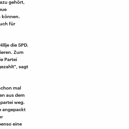
dazu gehört,
eue
n können.
uch für
llje die SPD.
rieren. Zum
e Partei
ezahlt", sagt
 schon mal
len aus dem
spartei weg.
me angepackt
hr
benso eine