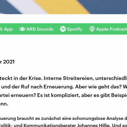
nk App
ARD Sounds
Spotify
Apple Podcas
r 2021
teckt in der Krise. Interne Streitereien, unterschied
und der Ruf nach Erneuerung. Aber wie geht das? W
artei erneuern? Es ist kompliziert, aber es gibt Beispi
ann.
euerung braucht es zunächst eine schonungslose Analyse d
Politik- und Kommunikationsberater Johannes Hillje. Und so