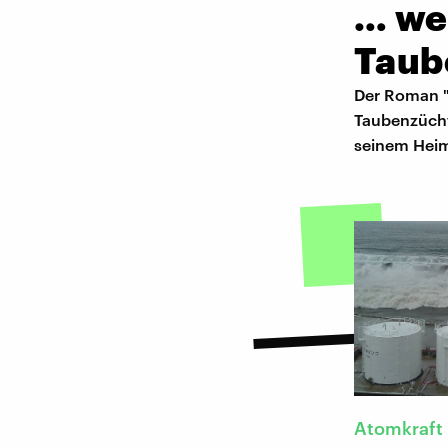
… we
Taub
Der Roman "
Taubenzüchte
seinem Heim
Atomkraft