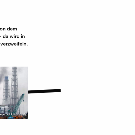
von dem
– da wird in
verzweifeln.
 Tepco / Handout