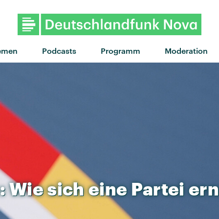
emen
Podcasts
Programm
Moderation
:
Wie
sich
eine
Partei
er