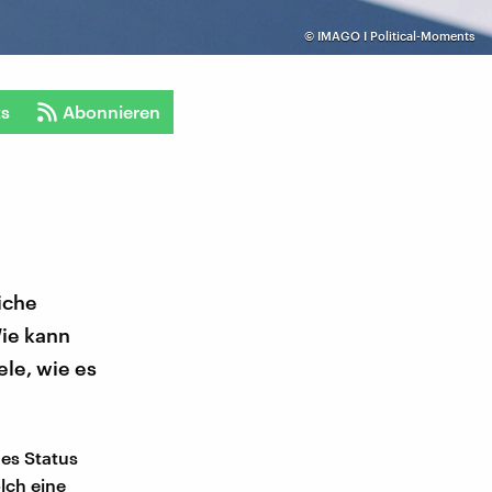
©
IMAGO I Political-Moments
ts
Abonnieren
liche
ie kann
ele, wie es
es Status
lch eine