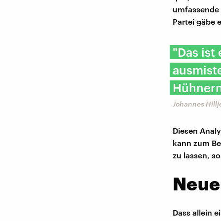
umfassende A
Partei gäbe 
"Das ist
ausmiste
Hühnern
Johannes Hillj
Diesen Analy
kann zum Bei
zu lassen, s
Neue 
Dass allein 