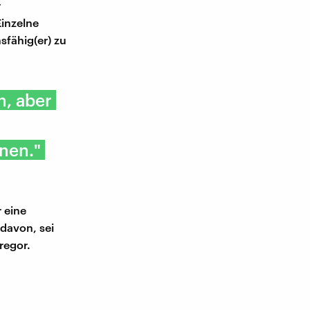
r
Einzelne
nsfähig(er) zu
n, aber
nnen."
r eine
davon, sei
regor.