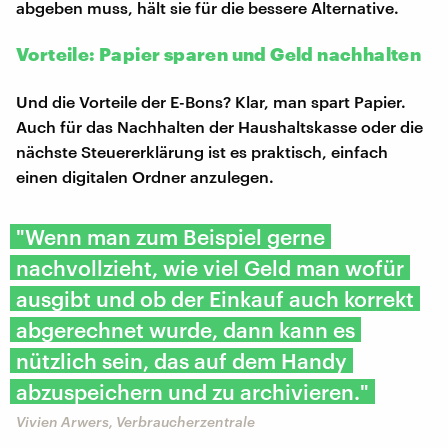
abgeben muss, hält sie für die bessere Alternative.
Vorteile: Papier sparen und Geld nachhalten
Und die Vorteile der E-Bons? Klar, man spart Papier.
Auch für das Nachhalten der Haushaltskasse oder die
nächste Steuererklärung ist es praktisch, einfach
einen digitalen Ordner anzulegen.
"Wenn man zum Beispiel gerne
nachvollzieht, wie viel Geld man wofür
ausgibt und ob der Einkauf auch korrekt
abgerechnet wurde, dann kann es
nützlich sein, das auf dem Handy
abzuspeichern und zu archivieren."
Vivien Arwers, Verbraucherzentrale