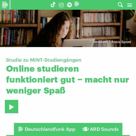
©
Unsplash / Annie Spratt
Studie zu MINT-Studiengängen
Online
studieren
funktioniert
gut
−
macht
nur
weniger
Spaß
Deutschlandfunk App
ARD Sounds