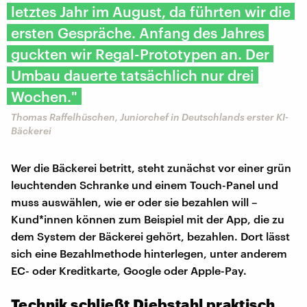
letztes Jahr im August, da führten wir die
ersten Gespräche. Anfang des Jahres
guckten wir Regal-Prototypen an. Der
Umbau dauerte tatsächlich nur drei
Wochen."
Thomas Raffelhüschen, Juniorchef in Deutschlands erster KI-
Bäckerei
Wer die Bäckerei betritt, steht zunächst vor einer grün
leuchtenden Schranke und einem Touch-Panel und
muss auswählen, wie er oder sie bezahlen will –
Kund*innen können zum Beispiel mit der App, die zu
dem System der Bäckerei gehört, bezahlen. Dort lässt
sich eine Bezahlmethode hinterlegen, unter anderem
EC- oder Kreditkarte, Google oder Apple-Pay.
Technik schließt Diebstahl praktisch